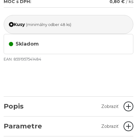
MOC s DPH:
0,80 €
/ ks
Kusy
(minimálny odber 48 ks)
Skladom
EAN: 8591957541484
Popis
Zobraziť
Parametre
Zobraziť