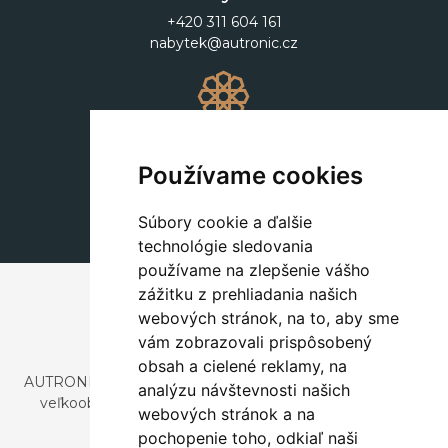
+420 311 604 161
nabytek@autronic.cz
Dekorácie
+420 311 604 182
Používame cookies
dekorace@autronic.cz
Súbory cookie a ďalšie
technológie sledovania
používame na zlepšenie vášho
zážitku z prehliadania našich
webových stránok, na to, aby sme
vám zobrazovali prispôsobený
obsah a cielené reklamy, na
AUTRONIC, s.r.o. je spoločnosť zaoberajúca sa dovozom a
analýzu návštevnosti našich
veľkoobchodným predajom dizajnového aj štýlového
webových stránok a na
nábytku a dekorácií.
pochopenie toho, odkiaľ naši