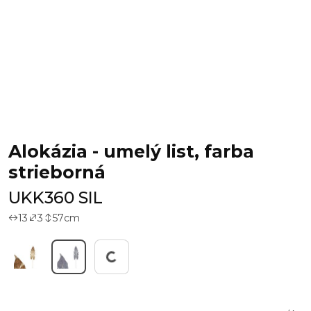
Alokázia - umelý list, farba
strieborná
UKK360 SIL
13
3
57
cm
Working...