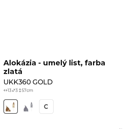
Alokázia - umelý list, farba
zlatá
UKK360 GOLD
13
3
57
cm
Working...