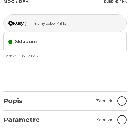
MOC s DPH:
0,80 €
/ ks
Kusy
(minimálny odber 48 ks)
Skladom
EAN: 8591957541453
Popis
Zobraziť
Parametre
Zobraziť