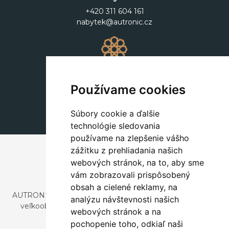
+420 311 604 161
nabytek@autronic.cz
Dekorácie
+420 311 604 182
Používame cookies
dekorace@autronic.cz
Súbory cookie a ďalšie
technológie sledovania
používame na zlepšenie vášho
zážitku z prehliadania našich
webových stránok, na to, aby sme
vám zobrazovali prispôsobený
obsah a cielené reklamy, na
AUTRONIC, s.r.o. je spoločnosť zaoberajúca sa dovozom a
analýzu návštevnosti našich
veľkoobchodným predajom dizajnového aj štýlového
webových stránok a na
nábytku a dekorácií.
pochopenie toho, odkiaľ naši