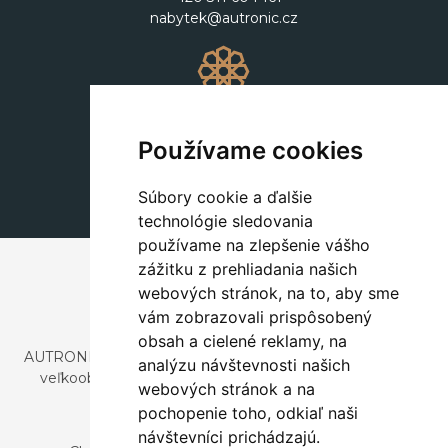
nabytek@autronic.cz
Dekorácie
+420 311 604 182
Používame cookies
dekorace@autronic.cz
Súbory cookie a ďalšie
technológie sledovania
používame na zlepšenie vášho
zážitku z prehliadania našich
webových stránok, na to, aby sme
vám zobrazovali prispôsobený
obsah a cielené reklamy, na
AUTRONIC, s.r.o. je spoločnosť zaoberajúca sa dovozom a
analýzu návštevnosti našich
veľkoobchodným predajom dizajnového aj štýlového
webových stránok a na
nábytku a dekorácií.
pochopenie toho, odkiaľ naši
Česká republika
návštevníci prichádzajú.