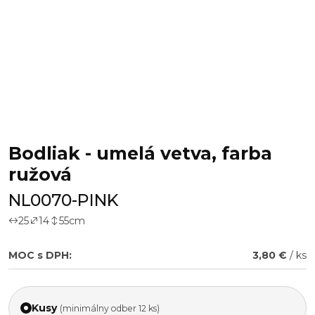
Bodliak - umelá vetva, farba
ružová
NL0070-PINK
25
14
55
cm
MOC s DPH:
3,80 €
/ ks
Kusy
(minimálny odber 12 ks)