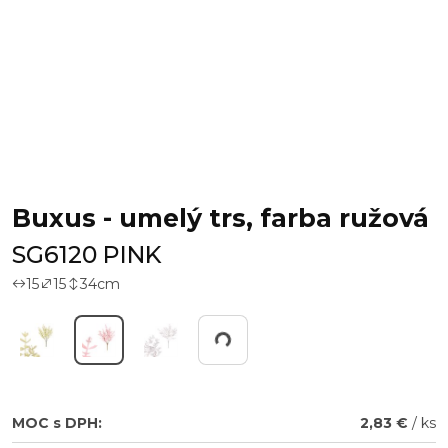
Buxus - umelý trs, farba ružová
SG6120 PINK
15
15
34
cm
Working...
MOC s DPH:
2,83 €
/ ks