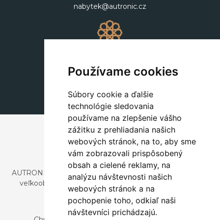
nabytek@autronic.cz
Dekorácie
+420 311 604 182
Používame cookies
dekorace@autronic.cz
Súbory cookie a ďalšie
technológie sledovania
používame na zlepšenie vášho
zážitku z prehliadania našich
webových stránok, na to, aby sme
vám zobrazovali prispôsobený
obsah a cielené reklamy, na
AUTRONIC, s.r.o. je spoločnosť zaoberajúca sa dovozom a
analýzu návštevnosti našich
veľkoobchodným predajom dizajnového aj štýlového
webových stránok a na
nábytku a dekorácií.
pochopenie toho, odkiaľ naši
Česká republika
návštevníci prichádzajú.
Chrustenice 270, 267 12 Loděnice u Berouna