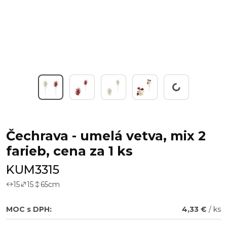
Working...
Čechrava - umelá vetva, mix 2
farieb, cena za 1 ks
KUM3315
15
15
65
cm
MOC s DPH:
4,33 €
/ ks