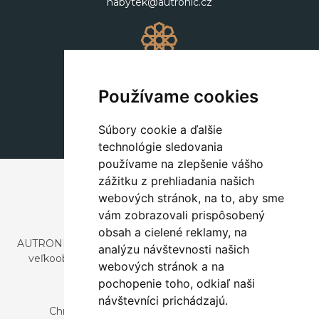
nabytek@autronic.cz
Dekorácie
+420 311 604 182
Používame cookies
dekorace@autronic.cz
Súbory cookie a ďalšie
technológie sledovania
používame na zlepšenie vášho
zážitku z prehliadania našich
webových stránok, na to, aby sme
vám zobrazovali prispôsobený
obsah a cielené reklamy, na
AUTRONIC, s.r.o. je spoločnosť zaoberajúca sa dovozom a
analýzu návštevnosti našich
veľkoobchodným predajom dizajnového aj štýlového
webových stránok a na
nábytku a dekorácií.
pochopenie toho, odkiaľ naši
Česká republika
návštevníci prichádzajú.
Chrustenice 270, 267 12 Loděnice u Berouna