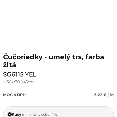
Čučoriedky - umelý trs, farba
žltá
SG6115 YEL
30
30
45
cm
MOC s DPH:
5,22 €
/ ks
Kusy
(minimálny odber 4 ks)