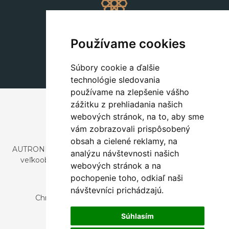
Dekorácie
+420 311 604 182
Používame cookies
dekorace@autronic.cz
Súbory cookie a ďalšie
technológie sledovania
používame na zlepšenie vášho
zážitku z prehliadania našich
webových stránok, na to, aby sme
vám zobrazovali prispôsobený
obsah a cielené reklamy, na
AUTRONIC, s.r.o. je spoločnosť zaoberajúca sa dovozom a
analýzu návštevnosti našich
veľkoobchodným predajom dizajnového aj štýlového
webových stránok a na
nábytku a dekorácií.
pochopenie toho, odkiaľ naši
Česká republika
návštevníci prichádzajú.
Chrustenice 270, 267 12 Loděnice u Berouna
Slovensko
Súhlasím
Nová 366, 032 02 Závažná Poruba