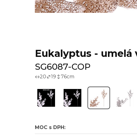
Eukalyptus - umelá 
SG6087-COP
20
19
76
cm
MOC s DPH: