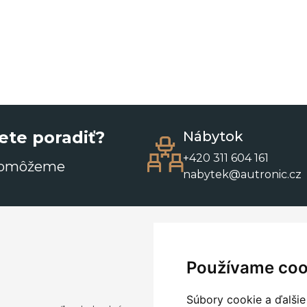
ete poradiť?
Nábytok
+420 311 604 161
pomôžeme
nabytek@autronic.cz
Používame coo
Súbory cookie a ďalšie