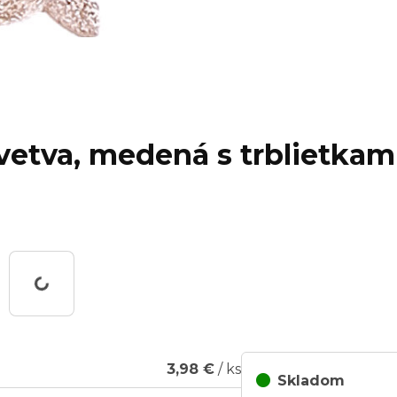
vetva, medená s trblietkam
Working...
3,98 €
/ ks
Skladom