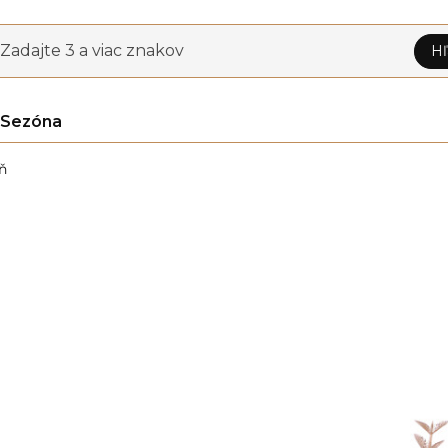
Zadajte 3 a viac znakov
Hľ
Sezóna
ň