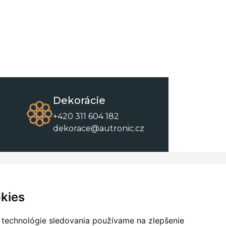
Dekorácie
+420 311 604 182
dekorace@autronic.cz
O spoločnosti
O nákupe
Kontakty
Obchodné podmienky
kies
O nás
Na stiahnutie
 technológie sledovania používame na zlepšenie