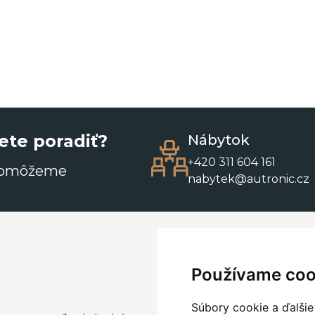
ete poradiť?
Nábytok
+420 311 604 161
pomôžeme
nabytek@autronic.cz
Používame coo
Súbory cookie a ďalšie