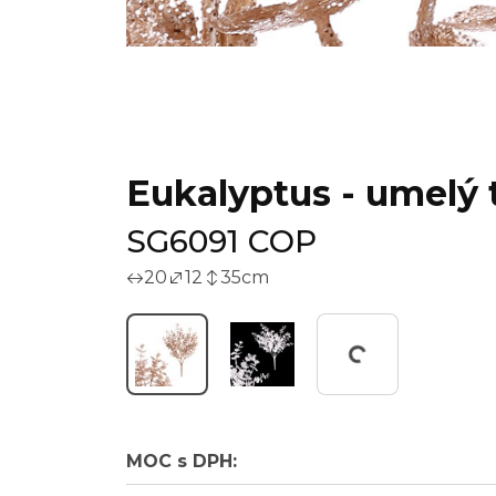
Eukalyptus - umelý 
SG6091 COP
20
12
35
cm
Working...
MOC s DPH: