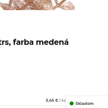
trs, farba medená
3,45 €
/ ks
Skladom