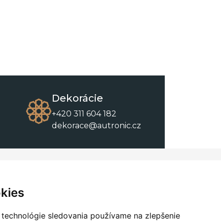
Dekorácie
+420 311 604 182
dekorace@autronic.cz
O spoločnosti
O nákupe
Kontakty
Obchodné podmienky
kies
O nás
Na stiahnutie
 technológie sledovania používame na zlepšenie