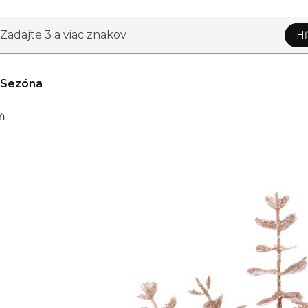
Zadajte 3 a viac znakov
Hľ
Sezóna
ň