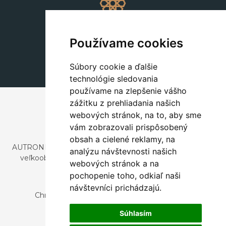
Dekorácie
+420 311 604 182
Používame cookies
dekorace@autronic.cz
Súbory cookie a ďalšie
technológie sledovania
používame na zlepšenie vášho
zážitku z prehliadania našich
webových stránok, na to, aby sme
vám zobrazovali prispôsobený
obsah a cielené reklamy, na
AUTRONIC, s.r.o. je spoločnosť zaoberajúca sa dovozom a
analýzu návštevnosti našich
veľkoobchodným predajom dizajnového aj štýlového
webových stránok a na
nábytku a dekorácií.
pochopenie toho, odkiaľ naši
Česká republika
návštevníci prichádzajú.
Chrustenice 270, 267 12 Loděnice u Berouna
Slovensko
Súhlasím
Nová 366, 032 02 Závažná Poruba