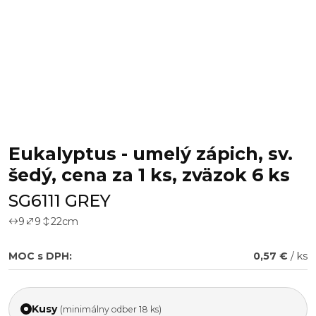
Eukalyptus - umelý zápich, sv.
šedý, cena za 1 ks, zväzok 6 ks
SG6111 GREY
9
9
22
cm
MOC s DPH:
0,57 €
/ ks
Kusy
(minimálny odber 18 ks)