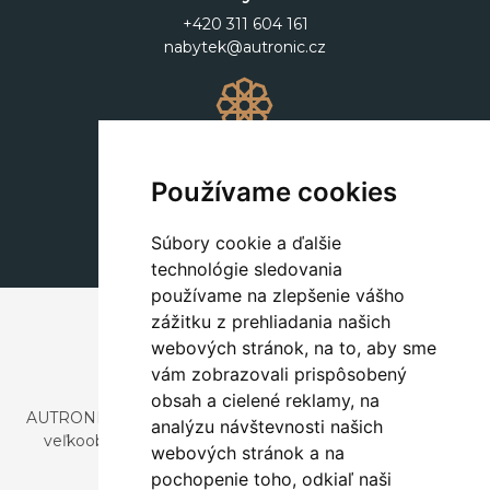
+420 311 604 161
nabytek@autronic.cz
Dekorácie
+420 311 604 182
Používame cookies
dekorace@autronic.cz
Súbory cookie a ďalšie
technológie sledovania
používame na zlepšenie vášho
zážitku z prehliadania našich
webových stránok, na to, aby sme
vám zobrazovali prispôsobený
obsah a cielené reklamy, na
AUTRONIC, s.r.o. je spoločnosť zaoberajúca sa dovozom a
analýzu návštevnosti našich
veľkoobchodným predajom dizajnového aj štýlového
webových stránok a na
nábytku a dekorácií.
pochopenie toho, odkiaľ naši