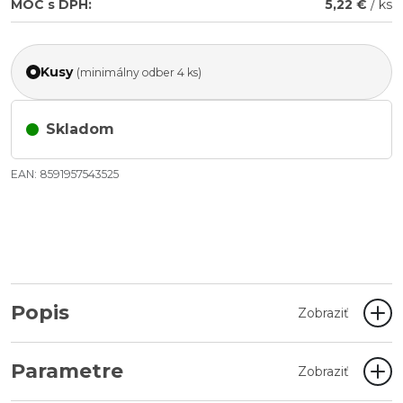
MOC s DPH:
5,22 €
/ ks
Kusy
(minimálny odber 4 ks)
Skladom
EAN: 8591957543525
Popis
Zobraziť
Parametre
Zobraziť