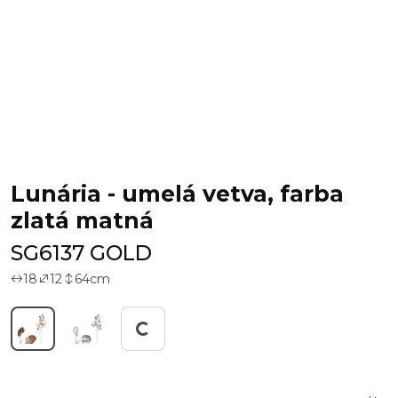
Lunária - umelá vetva, farba
zlatá matná
SG6137 GOLD
18
12
64
cm
Working...