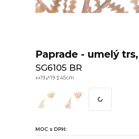
Paprade - umelý trs
SG6105 BR
19
19
45
cm
Working...
MOC s DPH: