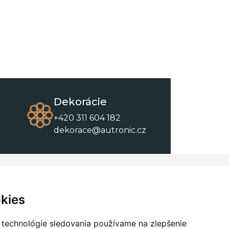
Dekorácie
+420 311 604 182
dekorace@autronic.cz
O spoločnosti
O nákupe
Kontakty
Obchodné podmienky
kies
O nás
Na stiahnutie
 technológie sledovania používame na zlepšenie