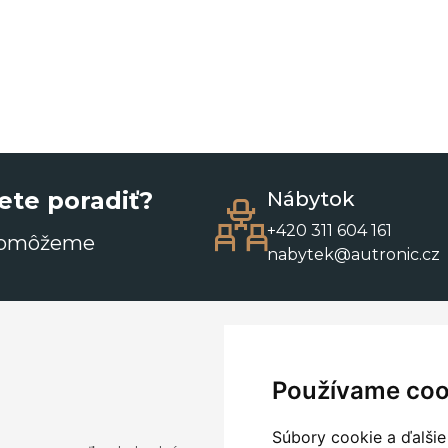
ete poradiť?
Nábytok
+420 311 604 161
pomôžeme
nabytek@autronic.cz
Používame coo
Súbory cookie a ďalšie