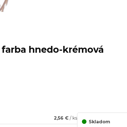
, farba hnedo-krémová
2,56 €
/ ks
Skladom