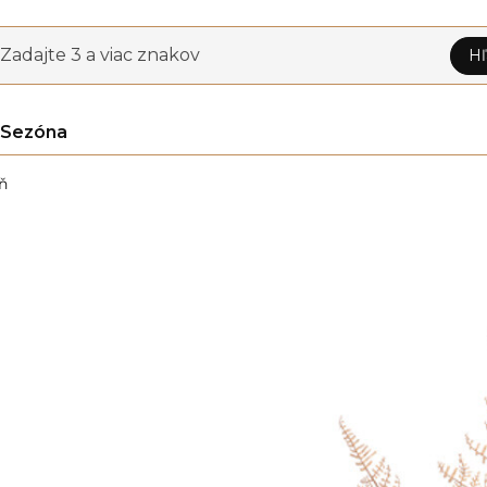
Zadajte 3 a viac znakov
Hľ
Sezóna
ň