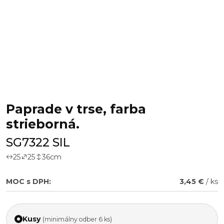
Paprade v trse, farba
strieborná.
SG7322 SIL
25
25
36
cm
MOC s DPH:
3,45 €
/ ks
Kusy
(minimálny odber 6 ks)