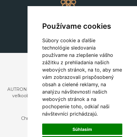
Dekorácie
+420 311 604 182
Používame cookies
dekorace@autronic.cz
Súbory cookie a ďalšie
technológie sledovania
používame na zlepšenie vášho
zážitku z prehliadania našich
webových stránok, na to, aby sme
vám zobrazovali prispôsobený
obsah a cielené reklamy, na
AUTRONIC, s.r.o. je spoločnosť zaoberajúca sa dovozom a
analýzu návštevnosti našich
veľkoobchodným predajom dizajnového aj štýlového
webových stránok a na
nábytku a dekorácií.
pochopenie toho, odkiaľ naši
Česká republika
návštevníci prichádzajú.
Chrustenice 270, 267 12 Loděnice u Berouna
Slovensko
Súhlasím
Nová 366, 032 02 Závažná Poruba