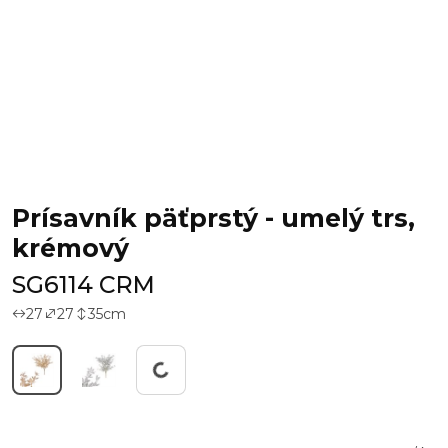
Prísavník päťprstý - umelý trs,
krémový
SG6114 CRM
27
27
35
cm
Working...