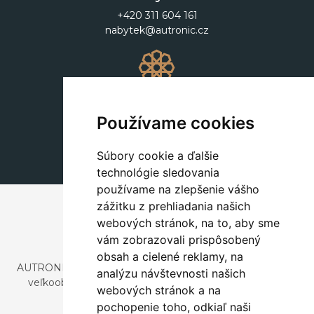
+420 311 604 161
nabytek@autronic.cz
Dekorácie
+420 311 604 182
Používame cookies
dekorace@autronic.cz
Súbory cookie a ďalšie
technológie sledovania
používame na zlepšenie vášho
zážitku z prehliadania našich
webových stránok, na to, aby sme
vám zobrazovali prispôsobený
obsah a cielené reklamy, na
AUTRONIC, s.r.o. je spoločnosť zaoberajúca sa dovozom a
analýzu návštevnosti našich
veľkoobchodným predajom dizajnového aj štýlového
webových stránok a na
nábytku a dekorácií.
pochopenie toho, odkiaľ naši