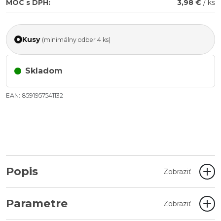
MOC s DPH:
3,98 €
/ ks
Kusy
(minimálny odber 4 ks)
Skladom
EAN: 8591957541132
Popis
Zobraziť
Parametre
Zobraziť