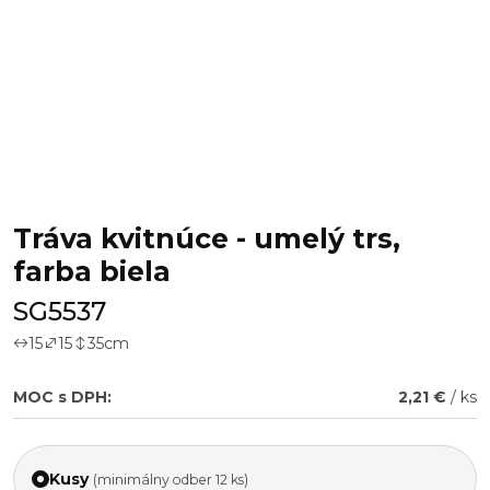
Tráva kvitnúce - umelý trs,
farba biela
SG5537
15
15
35
cm
MOC s DPH:
2,21 €
/ ks
Kusy
(minimálny odber 12 ks)