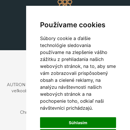
Dekorácie
+420 311 604 182
Používame cookies
dekorace@autronic.cz
Súbory cookie a ďalšie
technológie sledovania
používame na zlepšenie vášho
zážitku z prehliadania našich
webových stránok, na to, aby sme
vám zobrazovali prispôsobený
obsah a cielené reklamy, na
AUTRONIC, s.r.o. je spoločnosť zaoberajúca sa dovozom a
analýzu návštevnosti našich
veľkoobchodným predajom dizajnového aj štýlového
webových stránok a na
nábytku a dekorácií.
pochopenie toho, odkiaľ naši
Česká republika
návštevníci prichádzajú.
Chrustenice 270, 267 12 Loděnice u Berouna
Slovensko
Súhlasím
Nová 366, 032 02 Závažná Poruba