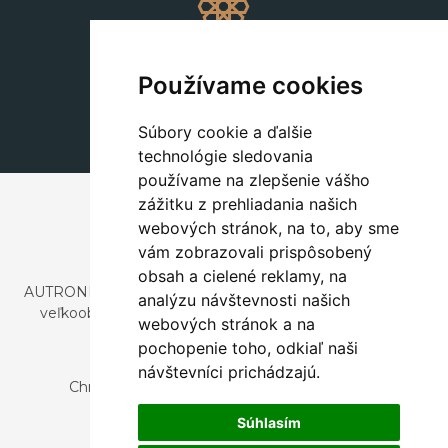
Dekorácie
+420 311 604 182
Používame cookies
dekorace@autronic.cz
Súbory cookie a ďalšie
technológie sledovania
používame na zlepšenie vášho
zážitku z prehliadania našich
webových stránok, na to, aby sme
vám zobrazovali prispôsobený
obsah a cielené reklamy, na
AUTRONIC, s.r.o. je spoločnosť zaoberajúca sa dovozom a
analýzu návštevnosti našich
veľkoobchodným predajom dizajnového aj štýlového
webových stránok a na
nábytku a dekorácií.
pochopenie toho, odkiaľ naši
Česká republika
návštevníci prichádzajú.
Chrustenice 270, 267 12 Loděnice u Berouna
Slovensko
Súhlasím
Nová 366, 032 02 Závažná Poruba