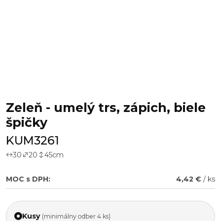
Zeleň - umelý trs, zápich, biele
špičky
KUM3261
30
20
45
cm
MOC s DPH:
4,42 €
/ ks
Kusy
(minimálny odber 4 ks)