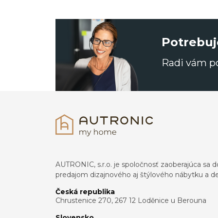
Potrebuj
Radi vám 
AUTRONIC, s.r.o. je spoločnosť zaoberajúca s
predajom dizajnového aj štýlového nábytku a dek
Česká republika
Chrustenice 270, 267 12 Loděnice u Berouna
Slovensko