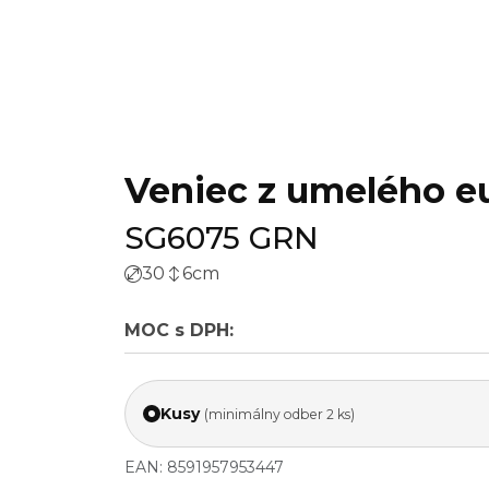
Veniec z umelého eu
SG6075 GRN
30
6
cm
MOC s DPH:
Kusy
(minimálny odber 2 ks)
EAN: 8591957953447