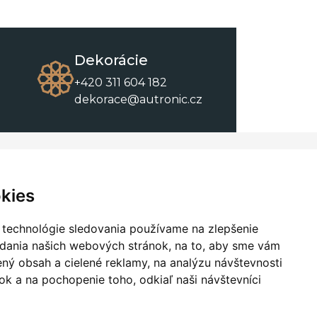
Dekorácie
+420 311 604 182
dekorace@autronic.cz
O spoločnosti
O nákupe
Kontakty
Obchodné podmienky
kies
O nás
Na stiahnutie
 technológie sledovania používame na zlepšenie
adania našich webových stránok, na to, aby sme vám
ný obsah a cielené reklamy, na analýzu návštevnosti
k a na pochopenie toho, odkiaľ naši návštevníci