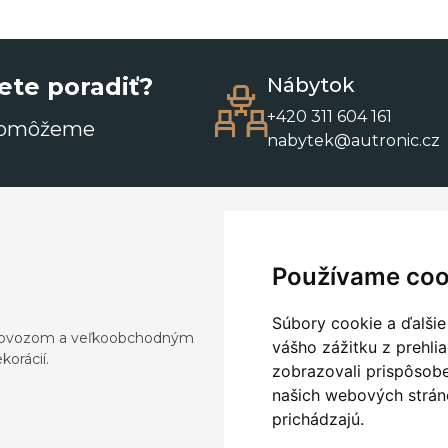
ete poradiť?
Nábytok
+420 311 604 161
pomôžeme
nabytek@autronic.cz
Používame coo
Súbory cookie a ďalšie
a dovozom a veľkoobchodným
vášho zážitku z prehli
orácií.
zobrazovali prispôsobe
našich webových stráno
prichádzajú.