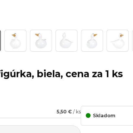
Work
igúrka, biela, cena za 1 ks
5,50 €
/ ks
Skladom