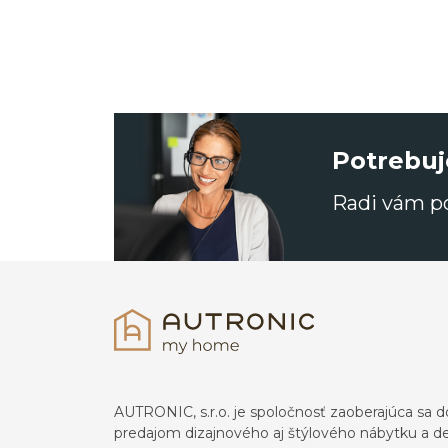
Potrebuj
Radi vám 
AUTRONIC, s.r.o. je spoločnosť zaoberajúca s
predajom dizajnového aj štýlového nábytku a dek