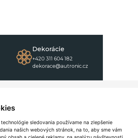
Dekorácie
+420 311 604 182
dekorace@autronic.cz
O spoločnosti
O nákupe
Kontakty
Obchodné podmienky
kies
O nás
Na stiahnutie
 technológie sledovania používame na zlepšenie
adania našich webových stránok, na to, aby sme vám
ný obsah a cielené reklamy, na analýzu návštevnosti