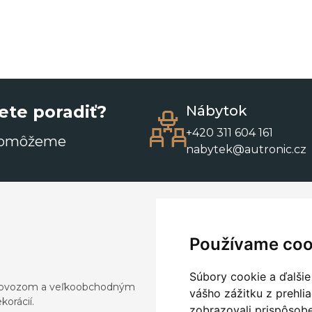
ete poradiť?
Nábytok
+420 311 604 161
pomôžeme
nabytek@autronic.cz
Používame coo
Súbory cookie a ďalšie
a dovozom a veľkoobchodným
vášho zážitku z prehli
orácií.
zobrazovali prispôsobe