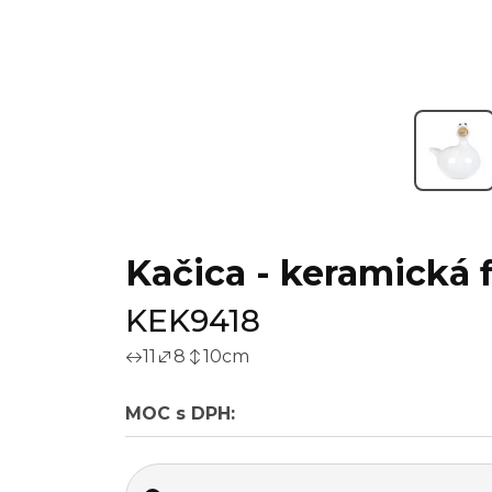
Kačica - keramická f
KEK9418
11
8
10
cm
MOC s DPH: