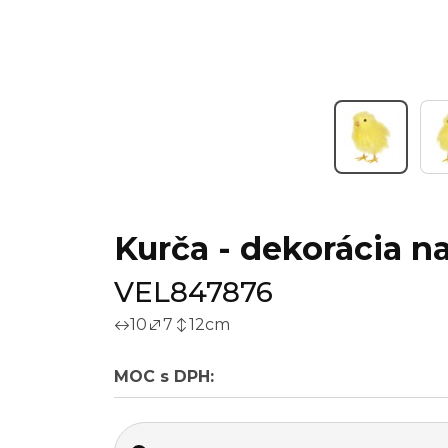
Kurča - dekorácia na
VEL847876
10
7
12
cm
MOC s DPH: