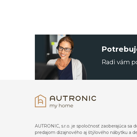
Potrebuj
Radi vám 
AUTRONIC, s.r.o. je spoločnosť zaoberajúca s
predajom dizajnového aj štýlového nábytku a dek