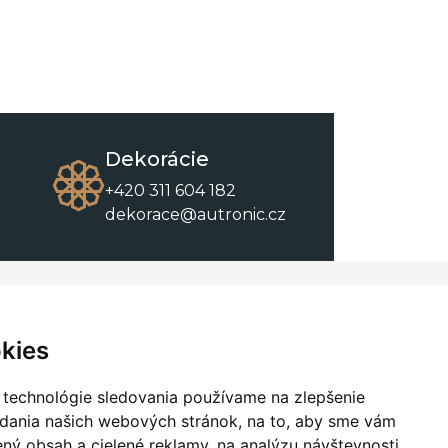
Dekorácie
+420 311 604 182
dekorace@autronic.cz
O spoločnosti
O nákupe
Kontakty
Obchodné podmienky
kies
O nás
Na stiahnutie
 technológie sledovania používame na zlepšenie
adania našich webových stránok, na to, aby sme vám
ný obsah a cielené reklamy, na analýzu návštevnosti