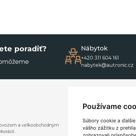
ete poradiť?
Nábytok
+420 311 604 161
pomôžeme
nabytek@autronic.cz
Používame coo
Súbory cookie a ďalšie
a dovozom a veľkoobchodným
vášho zážitku z prehli
orácií.
zobrazovali prispôsobe