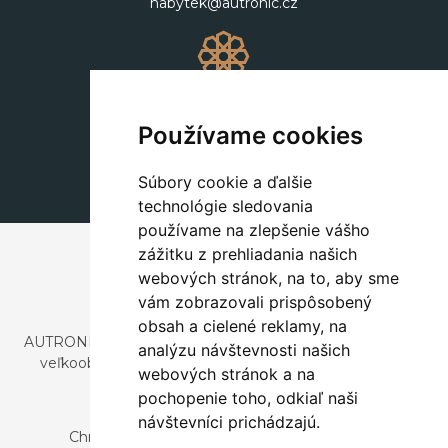
nabytek@autronic.cz
Dekorácie
+420 311 604 182
Používame cookies
dekorace@autronic.cz
Súbory cookie a ďalšie
technológie sledovania
používame na zlepšenie vášho
zážitku z prehliadania našich
webových stránok, na to, aby sme
vám zobrazovali prispôsobený
obsah a cielené reklamy, na
AUTRONIC, s.r.o. je spoločnosť zaoberajúca sa dovozom a
analýzu návštevnosti našich
veľkoobchodným predajom dizajnového aj štýlového
webových stránok a na
nábytku a dekorácií.
pochopenie toho, odkiaľ naši
Česká republika
návštevníci prichádzajú.
Chrustenice 270, 267 12 Loděnice u Berouna