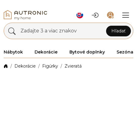
Zadajte 3 a viac znakov
Hľadať
Nábytok
Dekorácie
Bytové doplnky
Sezóna
Dekorácie
Figúrky
Zvieratá