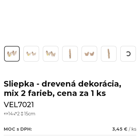
Working..
Sliepka - drevená dekorácia,
mix 2 farieb, cena za 1 ks
VEL7021
14
2
15
cm
MOC s DPH:
3,45 €
/ ks