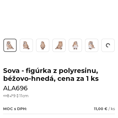
Working...
Sova - figúrka z polyresinu,
béžovo-hnedá, cena za 1 ks
ALA696
8
9
11
cm
MOC s DPH:
11,00 €
/ ks