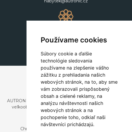
nabytek@autronic.cz
Dekorácie
+420 311 604 182
Používame cookies
dekorace@autronic.cz
Súbory cookie a ďalšie
technológie sledovania
používame na zlepšenie vášho
zážitku z prehliadania našich
webových stránok, na to, aby sme
vám zobrazovali prispôsobený
obsah a cielené reklamy, na
AUTRONIC, s.r.o. je spoločnosť zaoberajúca sa dovozom a
analýzu návštevnosti našich
veľkoobchodným predajom dizajnového aj štýlového
webových stránok a na
nábytku a dekorácií.
pochopenie toho, odkiaľ naši
Česká republika
návštevníci prichádzajú.
Chrustenice 270, 267 12 Loděnice u Berouna