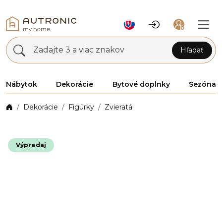
Zadajte 3 a viac znakov
Hľadať
Nábytok
Dekorácie
Bytové doplnky
Sezóna
Dekorácie
Figúrky
Zvieratá
Výpredaj