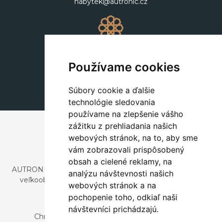
nabytek@autronic.cz
Dekorácie
+420 311 604 182
Používame cookies
dekorace@autronic.cz
Súbory cookie a ďalšie
technológie sledovania
používame na zlepšenie vášho
zážitku z prehliadania našich
webových stránok, na to, aby sme
vám zobrazovali prispôsobený
obsah a cielené reklamy, na
AUTRONIC, s.r.o. je spoločnosť zaoberajúca sa dovozom a
analýzu návštevnosti našich
veľkoobchodným predajom dizajnového aj štýlového
webových stránok a na
nábytku a dekorácií.
pochopenie toho, odkiaľ naši
Česká republika
návštevníci prichádzajú.
Chrustenice 270, 267 12 Loděnice u Berouna