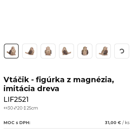
Working...
Vtáčik - figúrka z magnézia,
imitácia dreva
LIF2521
30
20
25
cm
MOC s DPH:
31,00 €
/ ks