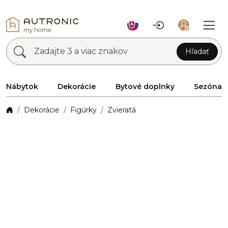
Zadajte 3 a viac znakov
Hľadať
Nábytok
Dekorácie
Bytové doplnky
Sezóna
Dekorácie
Figúrky
Zvieratá