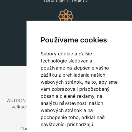
nabytek@autronic.cz
Dekorácie
+420 311 604 182
Používame cookies
dekorace@autronic.cz
Súbory cookie a ďalšie
technológie sledovania
používame na zlepšenie vášho
zážitku z prehliadania našich
webových stránok, na to, aby sme
vám zobrazovali prispôsobený
obsah a cielené reklamy, na
AUTRONIC, s.r.o. je spoločnosť zaoberajúca sa dovozom a
analýzu návštevnosti našich
veľkoobchodným predajom dizajnového aj štýlového
webových stránok a na
nábytku a dekorácií.
pochopenie toho, odkiaľ naši
Česká republika
návštevníci prichádzajú.
Chrustenice 270, 267 12 Loděnice u Berouna