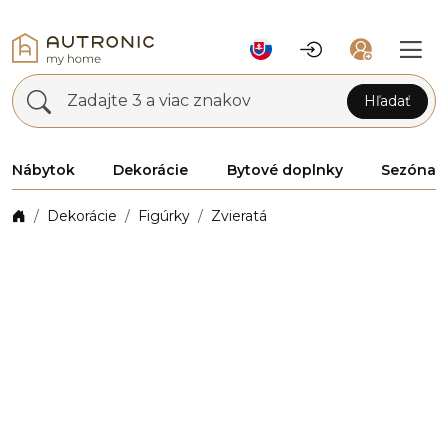
Zadajte 3 a viac znakov
Hľadať
Nábytok
Dekorácie
Bytové doplnky
Sezóna
Dekorácie
Figúrky
Zvieratá