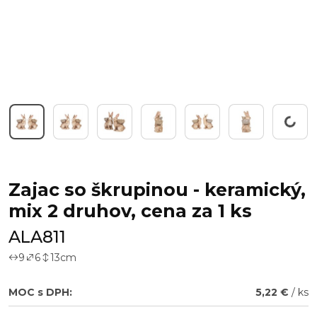
Working...
Zajac so škrupinou - keramický,
mix 2 druhov, cena za 1 ks
ALA811
9
6
13
cm
MOC s DPH:
5,22 €
/ ks