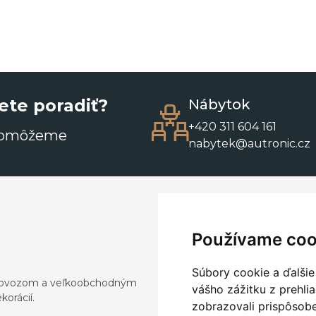
ete poradiť?
Nábytok
+420 311 604 161
pomôžeme
nabytek@autronic.cz
Používame coo
Súbory cookie a ďalšie
a dovozom a veľkoobchodným
vášho zážitku z prehli
orácií.
zobrazovali prispôsobe