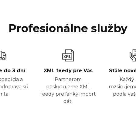
Profesionálne služby
e do 3 dní
XML feedy pre Vás
Stále nov
xpedícia a
Partnerom
Každý 
todoprava sú
poskytujeme XML
rozširujem
rita.
feedy pre ľahký import
podľa vaši
dát.