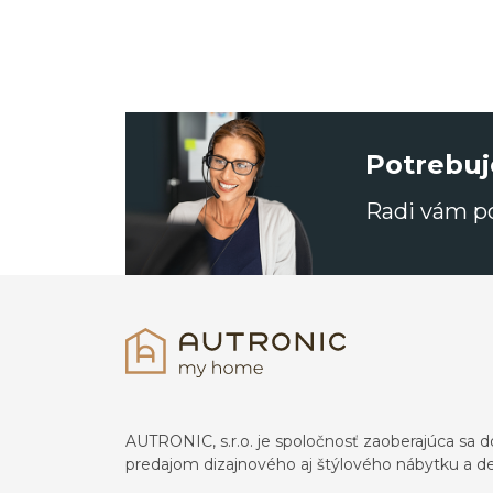
Potrebuj
Radi vám 
AUTRONIC, s.r.o. je spoločnosť zaoberajúca s
predajom dizajnového aj štýlového nábytku a dek