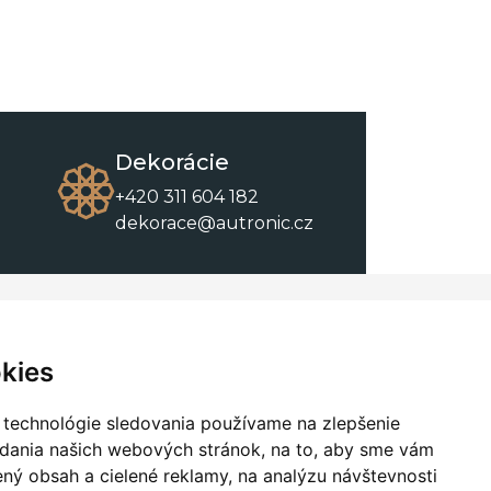
Dekorácie
+420 311 604 182
dekorace@autronic.cz
O spoločnosti
O nákupe
Kontakty
Obchodné podmienky
kies
O nás
Na stiahnutie
 technológie sledovania používame na zlepšenie
adania našich webových stránok, na to, aby sme vám
ný obsah a cielené reklamy, na analýzu návštevnosti