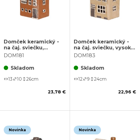
Domček keramický -
Domček keramický -
na čaj. sviečku,
na čaj. sviečku, vysoký,
poschodový, hnedý
poschodový, krémový
DOM181
DOM183
Skladom
Skladom
13
10
26
cm
12
9
24
cm
23,78 €
22,96 €
Novinka
Novinka