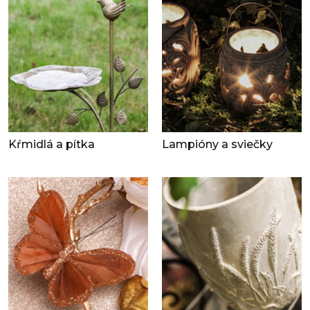
Kŕmidlá a pítka
Lampióny a sviečky