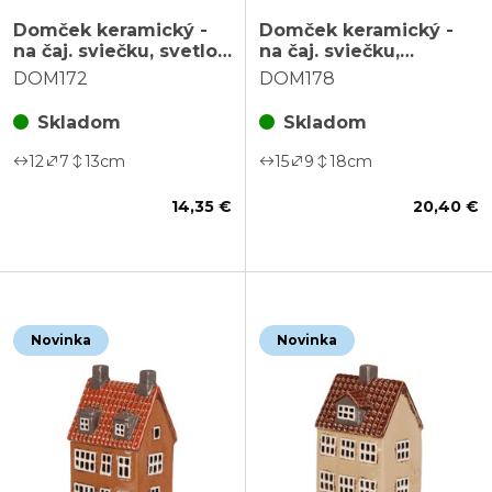
Domček keramický -
Domček keramický -
na čaj. sviečku, svetlo
na čaj. sviečku,
zelený
krémový
DOM172
DOM178
Skladom
Skladom
12
7
13
cm
15
9
18
cm
14,35 €
20,40 €
Novinka
Novinka