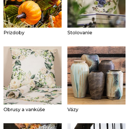
Prízdoby
Stolovanie
Obrusy a vankúše
Vázy