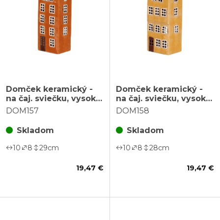
Domček keramický -
Domček keramický -
na čaj. sviečku, vysoký,
na čaj. sviečku, vysoký,
poschodový, oranžový
poschodový, žltý
DOM157
DOM158
Skladom
Skladom
10
8
29
cm
10
8
28
cm
19,47 €
19,47 €