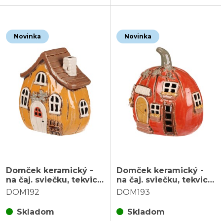
Novinka
Novinka
Domček keramický -
Domček keramický -
na čaj. sviečku, tekvica
na čaj. sviečku, tekvica
so strieškou, oranžový
s vínnou révou,
DOM192
DOM193
oranžový
Skladom
Skladom