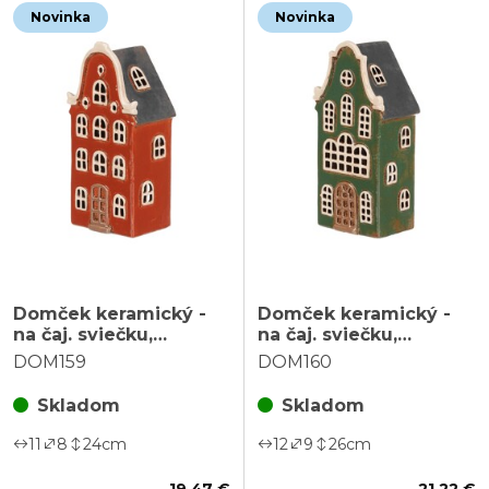
Novinka
Novinka
Domček keramický -
Domček keramický -
na čaj. sviečku,
na čaj. sviečku,
poschodový, oranžový
poschodový, zelený
DOM159
DOM160
Skladom
Skladom
11
8
24
cm
12
9
26
cm
19,47 €
21,22 €