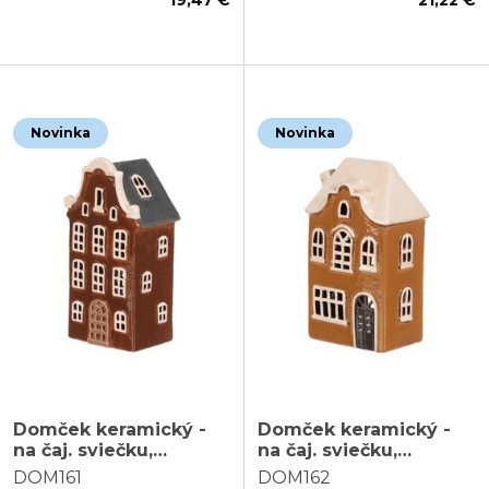
Novinka
Novinka
Domček keramický -
Domček keramický -
na čaj. sviečku,
na čaj. sviečku,
poschodový, hnedý
poschodový, svetlo
DOM161
DOM162