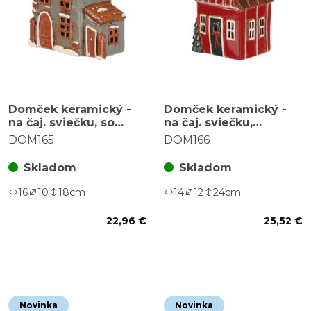
Domček keramický -
Domček keramický -
na čaj. sviečku, so
na čaj. sviečku,
snehom, zelený
vianočné, červené
DOM165
DOM166
Skladom
Skladom
16
10
18
cm
14
12
24
cm
22,96 €
25,52 €
Novinka
Novinka