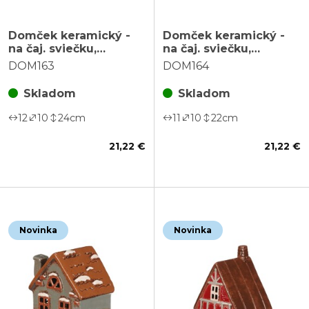
Domček keramický -
Domček keramický -
na čaj. sviečku,
na čaj. sviečku,
poschodový s pútkom,
poschodový s pútkom,
DOM163
DOM164
zelený
modrý
Skladom
Skladom
12
10
24
cm
11
10
22
cm
21,22 €
21,22 €
Novinka
Novinka