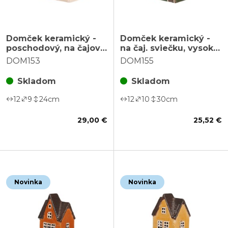
Domček keramický -
Domček keramický -
poschodový, na čajovú
na čaj. sviečku, vysoký,
sviečku, hnedý
poschodový, zelený
DOM153
DOM155
Skladom
Skladom
12
9
24
cm
12
10
30
cm
29,00 €
25,52 €
Novinka
Novinka