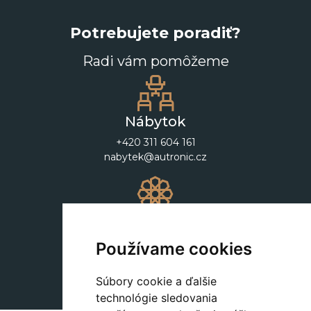
Potrebujete poradiť?
Radi vám pomôžeme
Nábytok
+420 311 604 161
nabytek@autronic.cz
Dekorácie
+420 311 604 182
Používame cookies
dekorace@autronic.cz
Súbory cookie a ďalšie
technológie sledovania