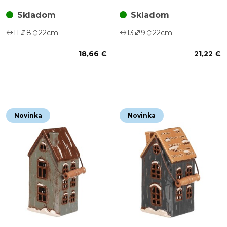
hnedý
Skladom
Skladom
11
8
22
cm
13
9
22
cm
18,66 €
21,22 €
Novinka
Novinka