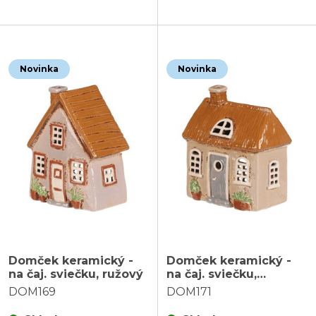
Novinka
Novinka
Domček keramický -
Domček keramický -
na čaj. sviečku, ružový
na čaj. sviečku,
krémový
DOM169
DOM171