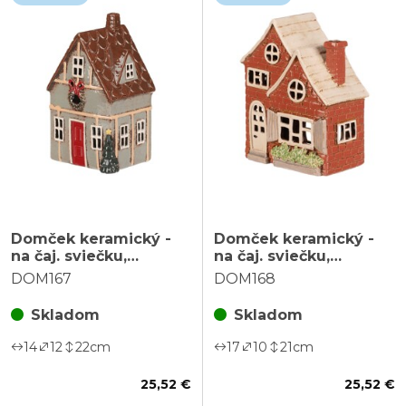
Domček keramický -
Domček keramický -
na čaj. sviečku,
na čaj. sviečku,
vianočné, svetlo
tehlový, svetlo červený
DOM167
DOM168
zelený
Skladom
Skladom
14
12
22
cm
17
10
21
cm
25,52 €
25,52 €