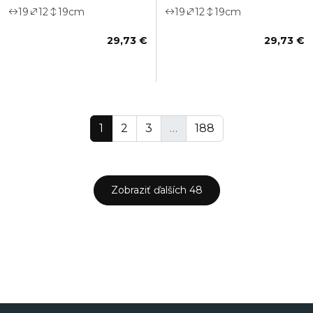
19
12
19
cm
19
12
19
cm
29,73 €
29,73 €
1
2
3
…
188
Zobraziť ďalších 48