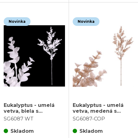
Novinka
Novinka
Eukalyptus - umelá
Eukalyptus - umelá
vetva, biela s
vetva, medená s
trblietkami
trblietkami
SG6087 WT
SG6087-COP
Skladom
Skladom