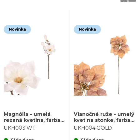
Novinka
Novinka
Magnólia - umelá
Vianočné ruže - umelý
rezaná kvetina, farba
kvet na stonke, farba
biela
zlatá
UKH003 WT
UKH004 GOLD