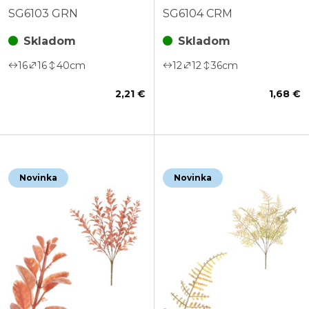
SG6103 GRN
SG6104 CRM
Skladom
Skladom
16
16
40
cm
12
12
36
cm
2,21 €
1,68 €
Novinka
Novinka