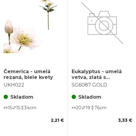
Čemerica - umelá
Eukalyptus - umelá
rezaná, biele kvety
vetva, zlatá s
trblietkami
UKH022
SG6087 GOLD
Skladom
Skladom
15
15
34
cm
20
19
76
cm
2,21 €
3,33 €