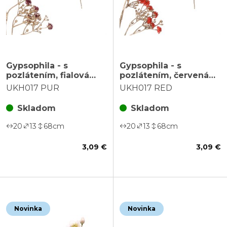
Gypsophila - s
Gypsophila - s
pozlátením, fialová
pozlátením, červená
kvietka
kvietka
UKH017 PUR
UKH017 RED
Skladom
Skladom
20
13
68
cm
20
13
68
cm
3,09 €
3,09 €
Novinka
Novinka