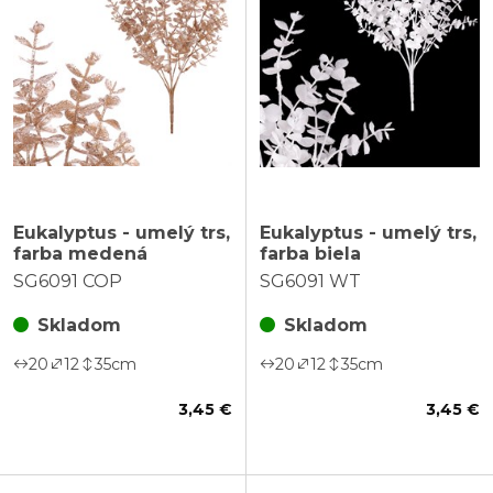
Eukalyptus - umelý trs,
Eukalyptus - umelý trs,
farba medená
farba biela
SG6091 COP
SG6091 WT
Skladom
Skladom
20
12
35
cm
20
12
35
cm
3,45 €
3,45 €