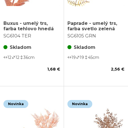
Buxus - umelý trs,
Paprade - umelý trs,
farba tehlovo hnedá
farba svetlo zelená
SG6104 TER
SG6105 GRN
Skladom
Skladom
12
12
36
cm
19
19
45
cm
1,68 €
2,56 €
Novinka
Novinka