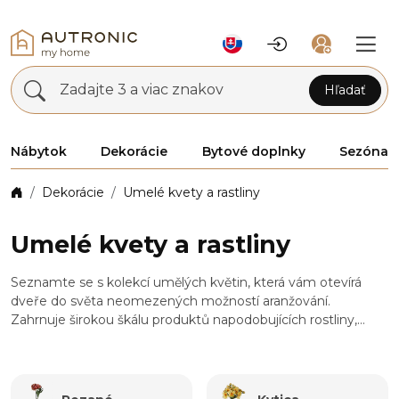
Zadajte 3 a viac znakov
Hľadať
Nábytok
Dekorácie
Bytové doplnky
Sezóna
Dekorácie
Umelé kvety a rastliny
Umelé kvety a rastliny
Seznamte se s kolekcí umělých květin, která vám otevírá
dveře do světa neomezených možností aranžování.
Zahrnuje širokou škálu produktů napodobujících rostliny,
případně jejich částí, jako jsou jehličnany, kytice, převisy s
girlandami, řezané květiny, květiny v obalu a různé drobnější
přízdoby. Každý výrobek vypadá jako živý a přináší do vašeho
prostoru příjemné zpestření. S našimi umělými květinami