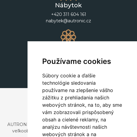
Nábytok
+420 311 604 161
nabytek@autronic.cz
Dekorácie
+420 311 604 182
Používame cookies
dekorace@autronic.cz
Súbory cookie a ďalšie
technológie sledovania
používame na zlepšenie vášho
zážitku z prehliadania našich
webových stránok, na to, aby sme
vám zobrazovali prispôsobený
obsah a cielené reklamy, na
AUTRONIC, s.r.o. je spoločnosť zaoberajúca sa dovozom a
analýzu návštevnosti našich
veľkoobchodným predajom dizajnového aj štýlového
webových stránok a na