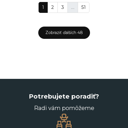
1
2
3
…
51
Zobraziť ďalších 48
Potrebujete poradiť?
Radi vám pomôžeme