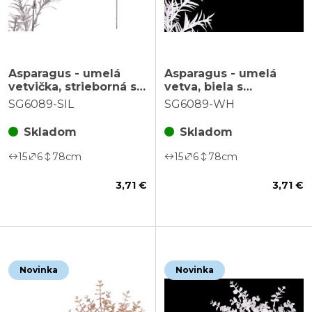
Asparagus - umelá
Asparagus - umelá
vetvička, strieborná s
vetva, biela s
trblietkami
trblietkami
SG6089-SIL
SG6089-WH
Skladom
Skladom
15
6
78
cm
15
6
78
cm
3,71 €
3,71 €
Novinka
Novinka