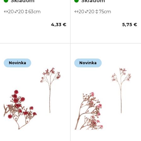
Skladom
Skladom
20
20
63
cm
20
20
75
cm
4,33 €
5,75 €
Novinka
Novinka