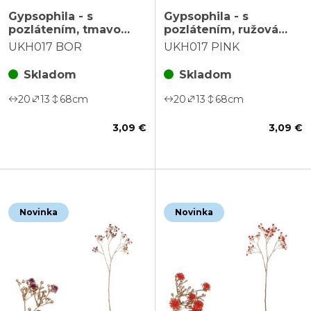
Gypsophila - s
Gypsophila - s
pozlátením, tmavo
pozlátením, ružová
červená kvietka
kvietka
UKH017 BOR
UKH017 PINK
Skladom
Skladom
20
13
68
cm
20
13
68
cm
3,09 €
3,09 €
Novinka
Novinka