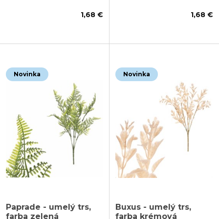
1,68 €
1,68 €
Novinka
Novinka
Paprade - umelý trs,
Buxus - umelý trs,
farba zelená
farba krémová