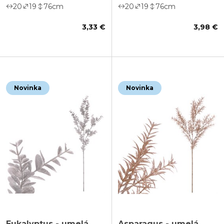
20
19
76
cm
20
19
76
cm
3,33 €
3,98 €
Novinka
Novinka
Eukalyptus - umelá
Asparagus - umelá