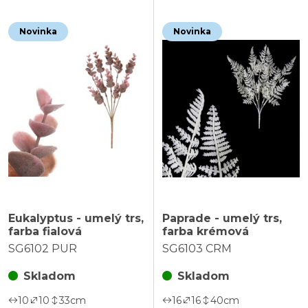
Novinka
Novinka
Eukalyptus - umelý trs,
Paprade - umelý trs,
farba fialová
farba krémová
SG6102 PUR
SG6103 CRM
Skladom
Skladom
10
10
33
cm
16
16
40
cm