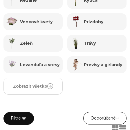
Rezané
Kytica
můžete nekonečně experimentovat, vytvářet úchvatné
kompozice a přidat do vašeho domova, či jiného oblíbeného
místa, příjemnou atmosféru plnou barev a života. Připojte se
Vencové kvety
Prízdoby
k nám a objevte svět nádherných a zároveň trvanlivých
umělých květin, které budou činit natrvalo potěšení vám i
vašim návštěvníkům.
Zeleň
Trávy
Levanduľa a vresy
Previsy a girlandy
Zobraziť všetko
Odporúčané
Filtre