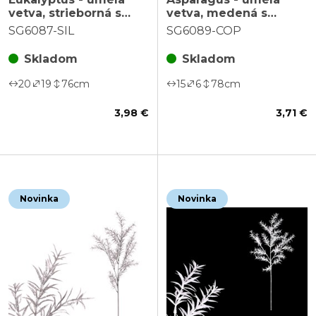
vetva, strieborná s
vetva, medená s
trblietkami
trblietkami
SG6087-SIL
SG6089-COP
Skladom
Skladom
20
19
76
cm
15
6
78
cm
3,98 €
3,71 €
Novinka
Novinka