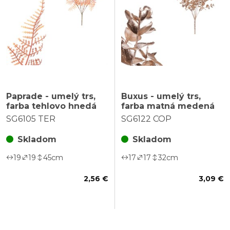
Paprade - umelý trs,
Buxus - umelý trs,
farba tehlovo hnedá
farba matná medená
SG6105 TER
SG6122 COP
Skladom
Skladom
19
19
45
cm
17
17
32
cm
2,56 €
3,09 €