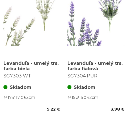
Levanduľa - umelý trs,
Levanduľa - umelý trs,
farba biela
farba fialová
SG7303 WT
SG7304 PUR
Skladom
Skladom
17
17
62
cm
15
15
42
cm
5,22 €
3,98 €