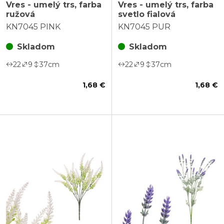
Vres - umelý trs, farba
Vres - umelý trs, farba
ružová
svetlo fialová
KN7045 PINK
KN7045 PUR
Skladom
Skladom
22
9
37
cm
22
9
37
cm
1,68 €
1,68 €