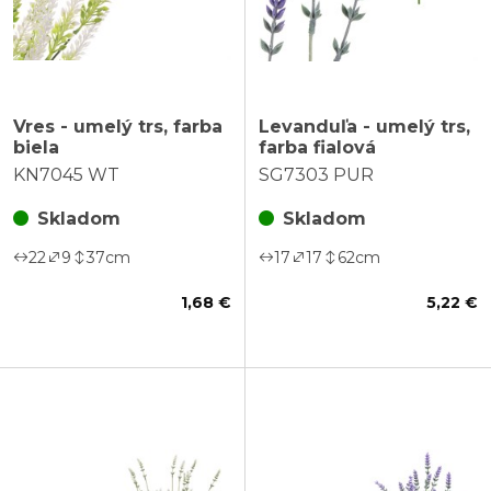
Vres - umelý trs, farba
Levanduľa - umelý trs,
biela
farba fialová
KN7045 WT
SG7303 PUR
Skladom
Skladom
22
9
37
cm
17
17
62
cm
1,68 €
5,22 €