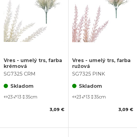
Vres - umelý trs, farba
Vres - umelý trs, farba
krémová
ružová
SG7325 CRM
SG7325 PINK
Skladom
Skladom
23
13
35
cm
23
13
35
cm
3,09 €
3,09 €