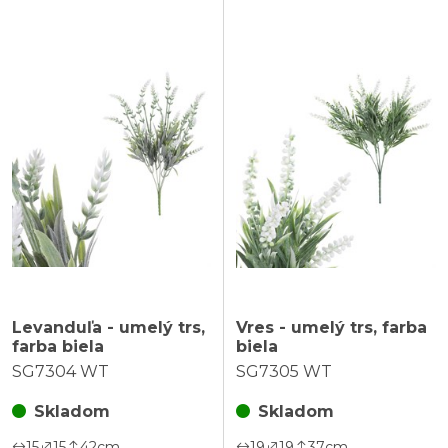
Levanduľa - umelý trs,
Vres - umelý trs, farba
farba biela
biela
SG7304 WT
SG7305 WT
Skladom
Skladom
15
15
42
cm
19
19
37
cm