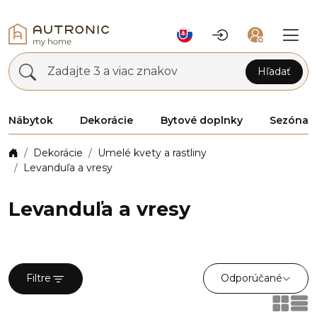
Zadajte 3 a viac znakov
Hľadať
Nábytok
Dekorácie
Bytové doplnky
Sezóna
Dekorácie
Umelé kvety a rastliny
Levanduľa a vresy
Levanduľa a vresy
Odporúčané
Filtre