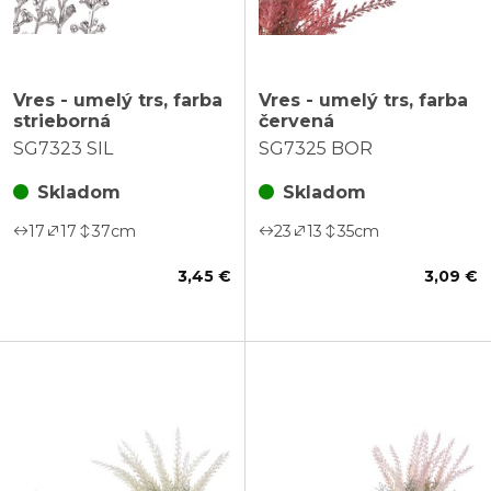
Vres - umelý trs, farba
Vres - umelý trs, farba
strieborná
červená
SG7323 SIL
SG7325 BOR
Skladom
Skladom
17
17
37
cm
23
13
35
cm
3,45 €
3,09 €