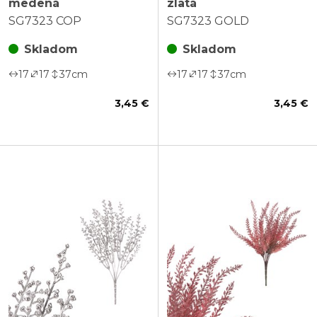
medená
zlatá
SG7323 COP
SG7323 GOLD
Skladom
Skladom
17
17
37
cm
17
17
37
cm
3,45 €
3,45 €