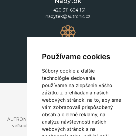
Nábytok
+420 311 604 161
nabytek@autronic.cz
Dekorácie
+420 311 604 182
Používame cookies
dekorace@autronic.cz
Súbory cookie a ďalšie
technológie sledovania
používame na zlepšenie vášho
zážitku z prehliadania našich
webových stránok, na to, aby sme
vám zobrazovali prispôsobený
obsah a cielené reklamy, na
AUTRONIC, s.r.o. je spoločnosť zaoberajúca sa dovozom a
analýzu návštevnosti našich
veľkoobchodným predajom dizajnového aj štýlového
webových stránok a na
nábytku a dekorácií.