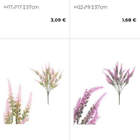
17
17
37
cm
22
9
37
cm
3,09 €
1,68 €