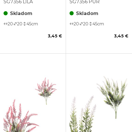
SG7356 LILA
SG7356 PUR
Skladom
Skladom
20
20
45
cm
20
20
45
cm
3,45 €
3,45 €