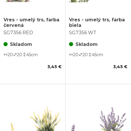
Vres - umelý trs, farba
Vres - umelý trs, farba
červená
biela
SG7356 RED
SG7356 WT
Skladom
Skladom
20
20
45
cm
20
20
45
cm
3,45 €
3,45 €