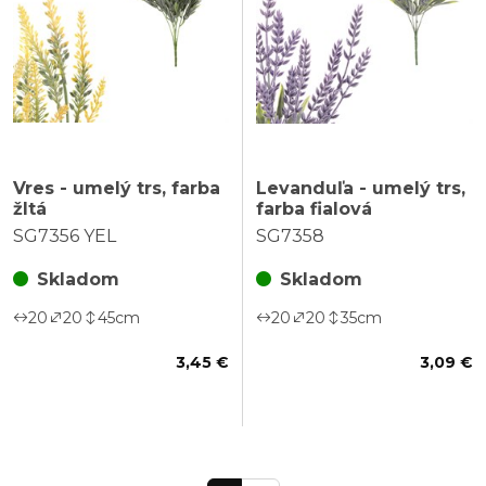
Vres - umelý trs, farba
Levanduľa - umelý trs,
žltá
farba fialová
SG7356 YEL
SG7358
Skladom
Skladom
20
20
45
cm
20
20
35
cm
3,45 €
3,09 €