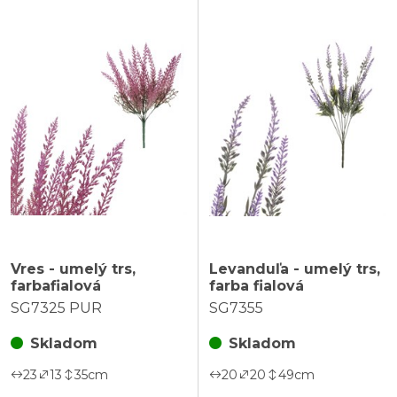
Vres - umelý trs,
Levanduľa - umelý trs,
farbafialová
farba fialová
SG7325 PUR
SG7355
Skladom
Skladom
23
13
35
cm
20
20
49
cm