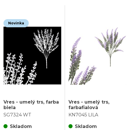
Novinka
Vres - umelý trs, farba
Vres - umelý trs,
biela
farbafialová
SG7324 WT
KN7045 LILA
Skladom
Skladom