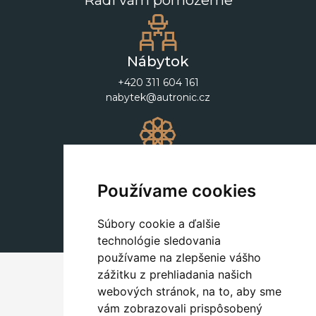
Radi vám pomôžeme
Nábytok
+420 311 604 161
nabytek@autronic.cz
Dekorácie
+420 311 604 182
Používame cookies
dekorace@autronic.cz
Súbory cookie a ďalšie
technológie sledovania
používame na zlepšenie vášho
zážitku z prehliadania našich
webových stránok, na to, aby sme
vám zobrazovali prispôsobený