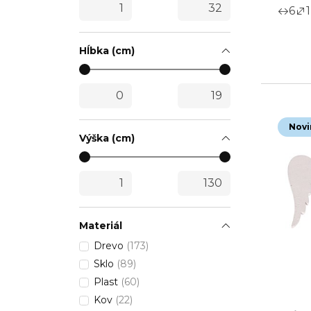
6
1
Hĺbka (cm)
Novi
Výška (cm)
Materiál
Drevo
(173)
Sklo
(89)
Plast
(60)
Kov
(22)