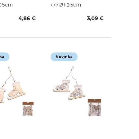
5
cm
7
1
5
cm
4,86 €
3,09 €
ka
Novinka