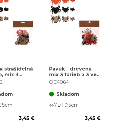
a strašidelná
Pavúk - drevený,
o, mix 3
mix 3 farieb a 3 veľ.,
a 3 veľ., cena
cena za balenie (18
3
OC4064
enie (18 ks)
ks)
adom
Skladom
5
cm
7
1
5
cm
3,45 €
3,45 €