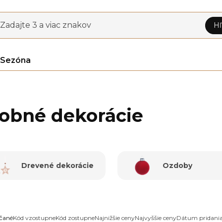
Zadajte 3 a viac znakov
Hľ
Sezóna
obné dekorácie
Drevené dekorácie
Ozdoby
čané
Kód vzostupne
Kód zostupne
Najnižšie ceny
Najvyššie ceny
Dátum pridani