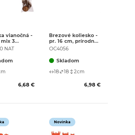
a vianočná -
Brezové koliesko -
 mix 3
pr. 16 cm, prírodná,
, cena za
cena za balenie (3
0 NAT
OC4056
 (12 ks)
ks)
adom
Skladom
cm
18
18
2
cm
6,68 €
6,98 €
ka
Novinka