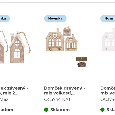
nka
Novinka
Novin
ek závesný -
Domček drevený -
Domče
, mix 2
mix veľkostí,
mix veľ
v, cena za
prírodný b., cena za
cena z
7362
OC3744-NAT
OC374
ie (2 ks)
balenie (18 ks)
ks)
ladom
Skladom
Skl