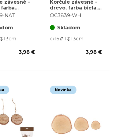
e závesné -
Korčule závesné -
 farba
drevo, farba biela,
, cena za
cena za balenie (2
9-NAT
OC3839-WH
e (2 ks)
ks)
adom
Skladom
13
cm
15
1
13
cm
3,98 €
3,98 €
ka
Novinka