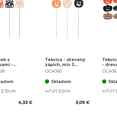
ek s
Tekvica - drevený
Tekvic
kami -
zápich, mix 3
- drev
ný zápich,
farieb, cena za
farieb 
58
OC4060
OC406
 farieb, cena
balenie (6 ks)
za bal
lenie (6 ks)
ladom
Skladom
Skl
35
cm
7
1
5
cm
7
1
4,33 €
3,09 €