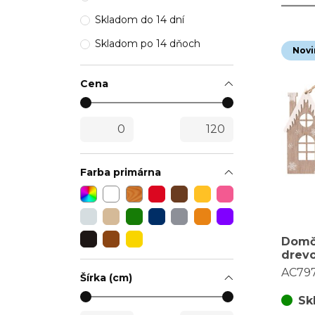
Skladom do 14 dní
Skladom po 14 dňoch
Novi
Cena
Farba primárna
Domč
drevo
druho
AC79
Šírka (cm)
balen
Sk