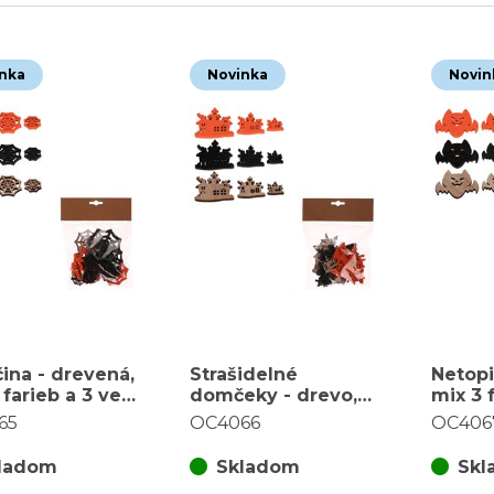
nka
Novinka
Novin
ina - drevená,
Strašidelné
Netopi
farieb a 3 veľ.,
domčeky - drevo,
mix 3 f
za balenie (18
mix 3 farieb a veľ.,
cena z
65
OC4066
OC406
cena za balenie (18
ks)
ks)
ladom
Skladom
Skl