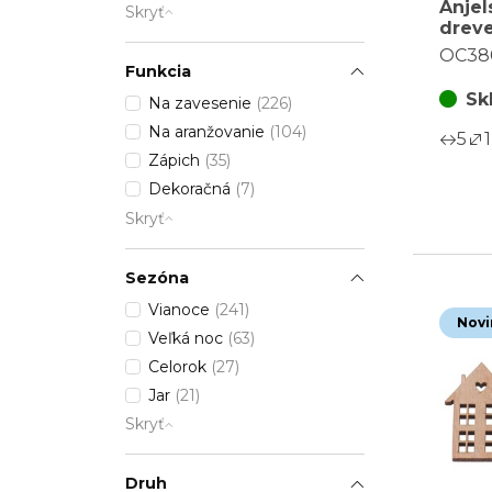
Anjel
Skryť
dreve
cena 
OC38
ks)
Funkcia
Sk
Na zavesenie
(226)
Na aranžovanie
(104)
5
1
Zápich
(35)
Dekoračná
(7)
Skryť
Sezóna
Vianoce
(241)
Novi
Veľká noc
(63)
Celorok
(27)
Jar
(21)
Skryť
Druh