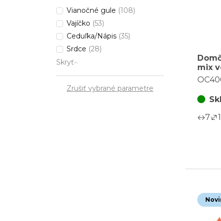
Vianočné gule
(108)
Vajíčko
(53)
Ceduľka/Nápis
(35)
Srdce
(28)
Domč
Skryť
mix v
príro
OC40
balen
Zrušiť vybrané parametre
Sk
7
1
Novi