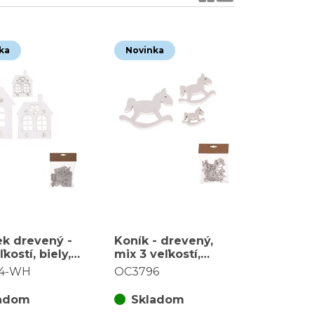
ka
Novinka
k drevený -
Koník - drevený,
kostí, biely,
mix 3 veľkostí,
a balenie (18
biely, cena za
4-WH
OC3796
balenie (18 ks)
adom
Skladom