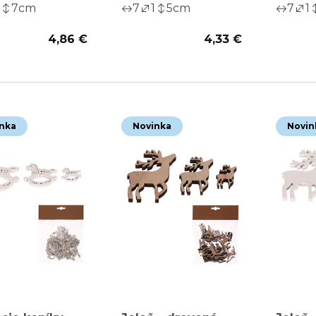
7
cm
7
1
5
cm
7
1
4,86 €
4,33 €
nka
Novinka
Novin