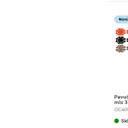
Novi
Pavuč
mix 3 
cena 
OC40
ks)
Sk