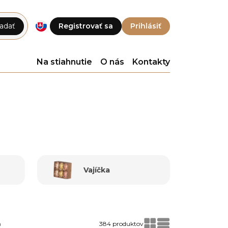
adať
Registrovať sa
Prihlásiť
Na stiahnutie
O nás
Kontakty
Vajíčka
a
384 produktov