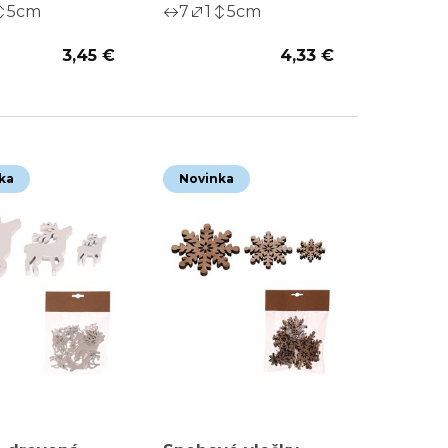
5
cm
7
1
5
cm
3,45 €
4,33 €
ka
Novinka