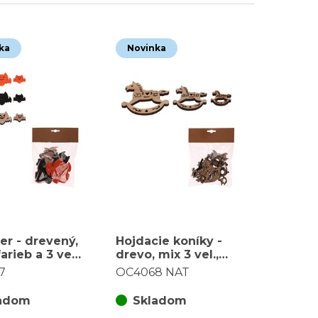
ka
Novinka
er - drevený,
Hojdacie koníky -
arieb a 3 veľ.,
drevo, mix 3 vel.,
a balenie (18
prírodná farba,
7
OC4068 NAT
cena za balenie (18
ks)
adom
Skladom