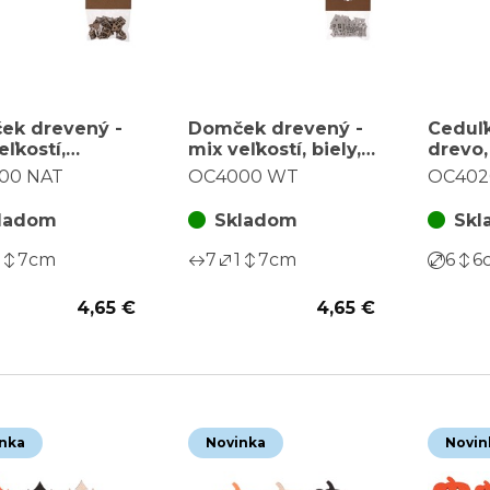
ek drevený -
Domček drevený -
Ceduľk
eľkostí,
mix veľkostí, biely,
drevo,
dný b., cena za
cena za balenie (18
druhov
00 NAT
OC4000 WT
OC402
ie (18 ks)
ks)
balenie
ladom
Skladom
Skl
7
cm
7
1
7
cm
6
6
4,65 €
4,65 €
nka
Novinka
Novin