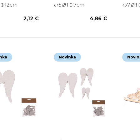
12
cm
5
1
7
cm
7
1
2,12 €
4,86 €
nka
Novinka
Novin