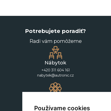
Potrebujete poradiť?
Radi vám pomôžeme
Nábytok
+420 311 604 161
nabytek@autronic.cz
Dekorácie
+420 311 604 182
Používame cookies