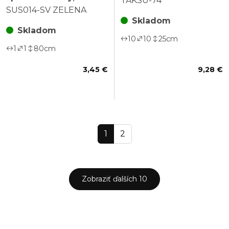
TAKSU-74
zväzok 150ks
SUS014-SV ZELENA
Skladom
Skladom
10
10
25
cm
1
1
80
cm
3,45 €
9,28 €
1
2
Zobraziť ďalších 10