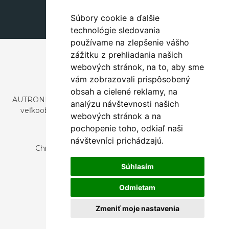
dekorace@autronic.cz
Súbory cookie a ďalšie
technológie sledovania
používame na zlepšenie vášho
zážitku z prehliadania našich
webových stránok, na to, aby sme
vám zobrazovali prispôsobený
obsah a cielené reklamy, na
AUTRONIC, s.r.o. je spoločnosť zaoberajúca sa dovozom a
analýzu návštevnosti našich
veľkoobchodným predajom dizajnového aj štýlového
webových stránok a na
nábytku a dekorácií.
pochopenie toho, odkiaľ naši
Česká republika
návštevníci prichádzajú.
Chrustenice 270, 267 12 Loděnice u Berouna
Slovensko
Súhlasím
Nová 366, 032 02 Závažná Poruba
Odmietam
Zmeniť moje nastavenia