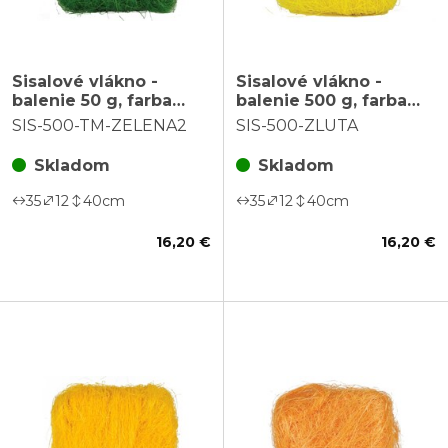
Sisalové vlákno -
Sisalové vlákno -
balenie 50 g, farba
balenie 500 g, farba
tmavo zelená
žltá
SIS-500-TM-ZELENA2
SIS-500-ZLUTA
Skladom
Skladom
35
12
40
cm
35
12
40
cm
16,20 €
16,20 €