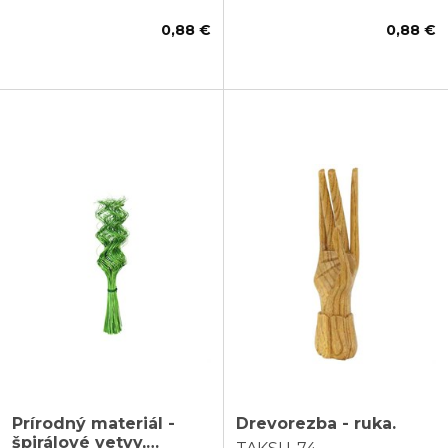
0,88 €
0,88 €
Prírodný materiál -
Drevorezba - ruka.
špirálové vetvy,