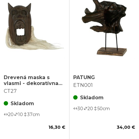
Drevená maska s
PATUNG
vlasmi - dekoratívna
ETN001
drevorezba
CT27
Skladom
Skladom
30
20
50
cm
20
10
37
cm
16,30 €
34,00 €