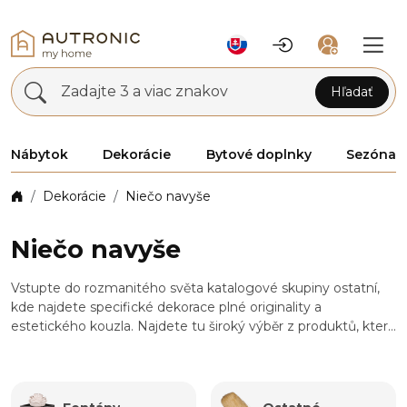
Zadajte 3 a viac znakov
Hľadať
Nábytok
Dekorácie
Bytové doplnky
Sezóna
Dekorácie
Niečo navyše
Niečo navyše
Vstupte do rozmanitého světa katalogové skupiny ostatní,
kde najdete specifické dekorace plné originality a
estetického kouzla. Najdete tu široký výběr z produktů, které
mohou oživit a zdobit váš interiér i venkovní prostor napříč
všemi ročními obdobími. Patří sem nádherné kovové
zápichy, které plní estetickou i praktickou funkci. Dále zde
najdete fontány a další unikátní výrobky, které mohou sloužit