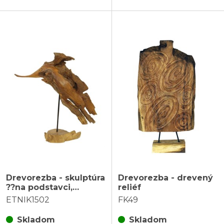
Drevorezba - skulptúra
Drevorezba - drevený
??na podstavci,
reliéf
abstraktné
ETNIK1502
FK49
Skladom
Skladom