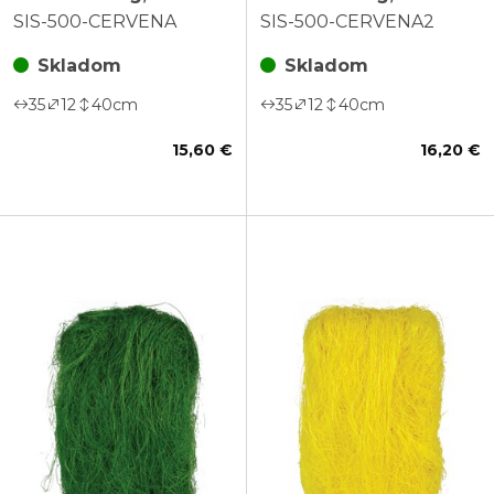
červená
červená
SIS-500-CERVENA
SIS-500-CERVENA2
Skladom
Skladom
35
12
40
cm
35
12
40
cm
15,60 €
16,20 €