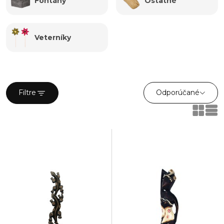
Fontány
Ostatné
jako výrazné a dekorativní prvky. Významnou podskupinou v
této kategorii jsou vánoční ozdoby. Najdete tu obrovský
výběr z plastových, skleněných či polystyrenových
Veterníky
závěsných koulí v nejrůznějších barvených variantách. K
zavěšení jsou tu i drobné předměty v podobě stromečků,
andílků, vloček, domečků a mnoho dalších. Ať už hledáte
originální doplňky pro sváteční období nebo dekorace pro
každodenní použití, je tu rozhodně z čeho vybírat.
Odporúčané
Filtre