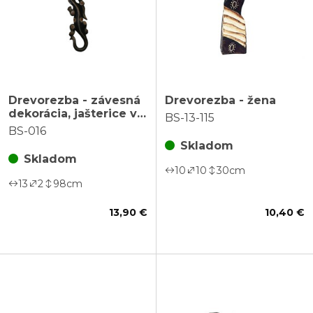
Drevorezba - závesná
Drevorezba - žena
dekorácia, jašterice v
BS-13-115
rade
BS-016
Skladom
Skladom
10
10
30
cm
13
2
98
cm
13,90 €
10,40 €