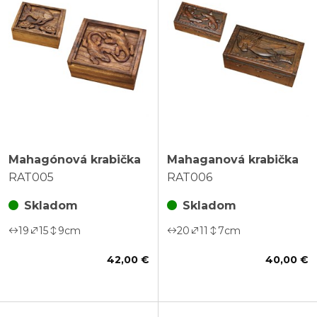
Mahagónová krabička
Mahaganová krabička
RAT005
RAT006
Skladom
Skladom
19
15
9
cm
20
11
7
cm
42,00 €
40,00 €