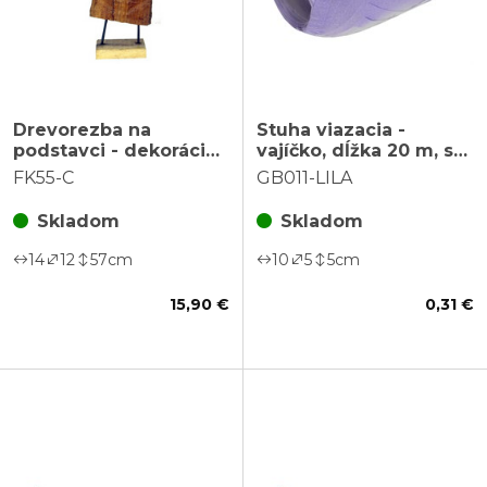
Drevorezba na
Stuha viazacia -
podstavci - dekorácia
vajíčko, dĺžka 20 m, sv.
na postavenie
fialová farba
FK55-C
GB011-LILA
Skladom
Skladom
14
12
57
cm
10
5
5
cm
15,90 €
0,31 €