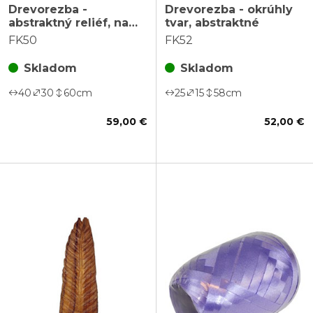
Drevorezba -
Drevorezba - okrúhly
abstraktný reliéf, na
tvar, abstraktné
podstavci
FK50
FK52
Skladom
Skladom
40
30
60
cm
25
15
58
cm
59,00 €
52,00 €