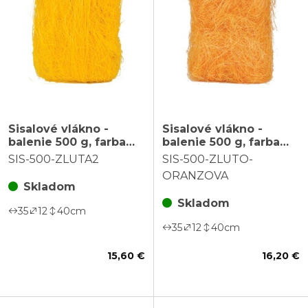
Sisalové vlákno -
Sisalové vlákno -
balenie 500 g, farba
balenie 500 g, farba
žltá
žlto-oranžová
SIS-500-ZLUTA2
SIS-500-ZLUTO-
ORANZOVA
Skladom
Skladom
35
12
40
cm
35
12
40
cm
15,60 €
16,20 €