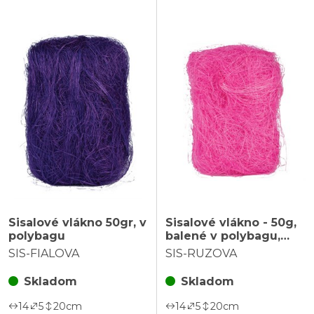
Sisalové vlákno 50gr, v
Sisalové vlákno - 50g,
polybagu
balené v polybagu,
ružové
SIS-FIALOVA
SIS-RUZOVA
Skladom
Skladom
14
5
20
cm
14
5
20
cm