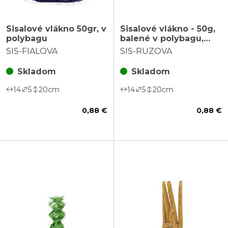
Sisalové vlákno 50gr, v
Sisalové vlákno - 50g,
polybagu
balené v polybagu,
ružové
SIS-FIALOVA
SIS-RUZOVA
Skladom
Skladom
14
5
20
cm
14
5
20
cm
0,88 €
0,88 €