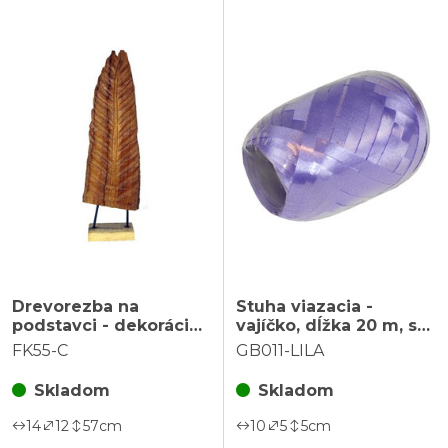
Drevorezba na
Stuha viazacia -
podstavci - dekorácia
vajíčko, dĺžka 20 m, sv.
na postavenie
fialová farba
FK55-C
GB011-LILA
Skladom
Skladom
14
12
57
cm
10
5
5
cm