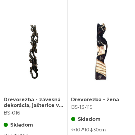
Drevorezba - závesná
Drevorezba - žena
dekorácia, jašterice v
BS-13-115
rade
BS-016
Skladom
Skladom
10
10
30
cm