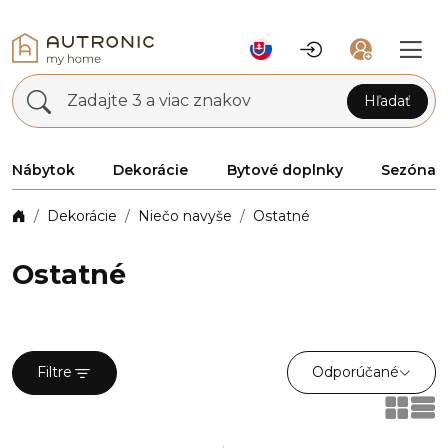
Zadajte 3 a viac znakov
Hľadať
Nábytok
Dekorácie
Bytové doplnky
Sezóna
Dekorácie
Niečo navyše
Ostatné
Ostatné
Odporúčané
Filtre