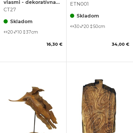
vlasmi - dekoratívna
ETN001
drevorezba
CT27
Skladom
Skladom
30
20
50
cm
20
10
37
cm
16,30 €
34,00 €