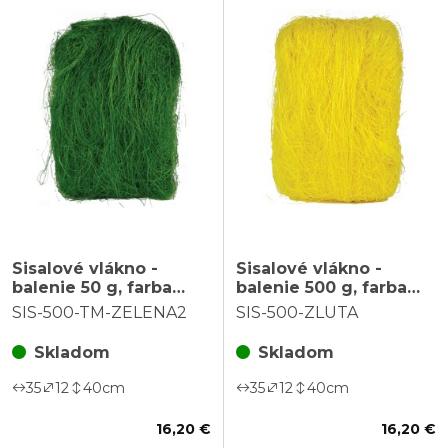
Sisalové vlákno -
Sisalové vlákno -
balenie 50 g, farba
balenie 500 g, farba
tmavo zelená
žltá
SIS-500-TM-ZELENA2
SIS-500-ZLUTA
Skladom
Skladom
35
12
40
cm
35
12
40
cm
16,20 €
16,20 €