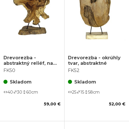
Drevorezba -
Drevorezba - okrúhly
abstraktný reliéf, na
tvar, abstraktné
podstavci
FK50
FK52
Skladom
Skladom
40
30
60
cm
25
15
58
cm
59,00 €
52,00 €