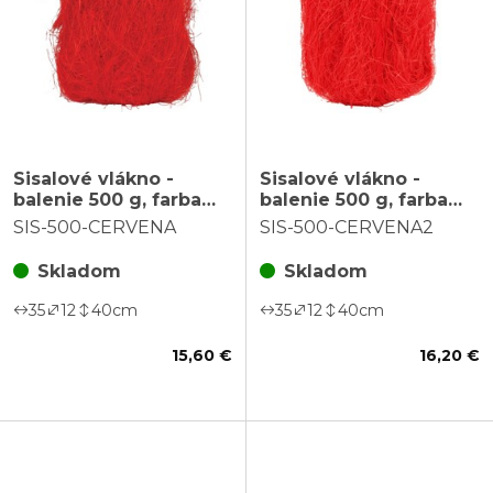
Sisalové vlákno -
Sisalové vlákno -
balenie 500 g, farba
balenie 500 g, farba
červená
červená
SIS-500-CERVENA
SIS-500-CERVENA2
Skladom
Skladom
35
12
40
cm
35
12
40
cm
15,60 €
16,20 €