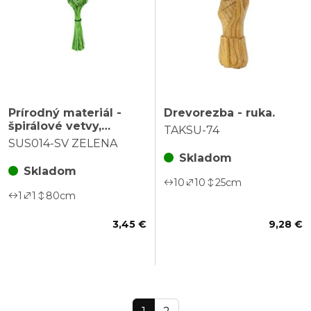
Prírodný materiál -
Drevorezba - ruka.
špirálové vetvy,
TAKSU-74
zväzok 150ks
SUS014-SV ZELENA
Skladom
Skladom
10
10
25
cm
1
1
80
cm
3,45 €
9,28 €