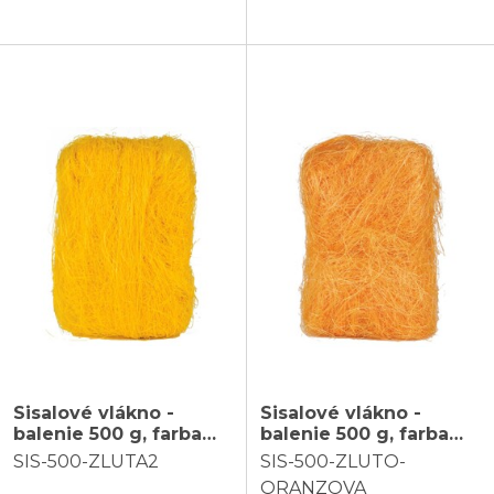
Sisalové vlákno -
Sisalové vlákno -
balenie 500 g, farba
balenie 500 g, farba
žltá
žlto-oranžová
SIS-500-ZLUTA2
SIS-500-ZLUTO-
ORANZOVA