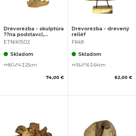
Drevorezba - skulptúra
Drevorezba - drevený
??na podstavci,
reliéf
abstraktné
ETNIK1502
FK49
Skladom
Skladom
80
4
25
cm
36
16
64
cm
74,00 €
62,00 €