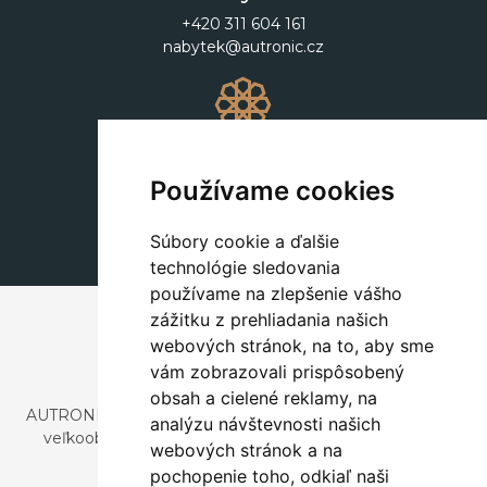
+420 311 604 161
nabytek@autronic.cz
Dekorácie
+420 311 604 182
Používame cookies
dekorace@autronic.cz
Súbory cookie a ďalšie
technológie sledovania
používame na zlepšenie vášho
zážitku z prehliadania našich
webových stránok, na to, aby sme
vám zobrazovali prispôsobený
obsah a cielené reklamy, na
AUTRONIC, s.r.o. je spoločnosť zaoberajúca sa dovozom a
analýzu návštevnosti našich
veľkoobchodným predajom dizajnového aj štýlového
webových stránok a na
nábytku a dekorácií.
pochopenie toho, odkiaľ naši