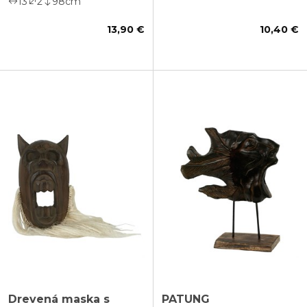
13
2
98
cm
13,90 €
10,40 €
Drevená maska s
PATUNG