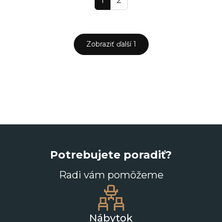
1
2
Zobraziť ďalší 1
Potrebujete poradiť?
Radi vám pomôžeme
Nábytok