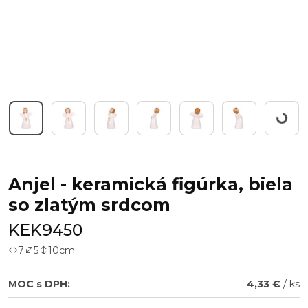
Working
Anjel - keramická figúrka, biela
so zlatým srdcom
KEK9450
7
5
10
cm
MOC s DPH:
4,33 €
/ ks