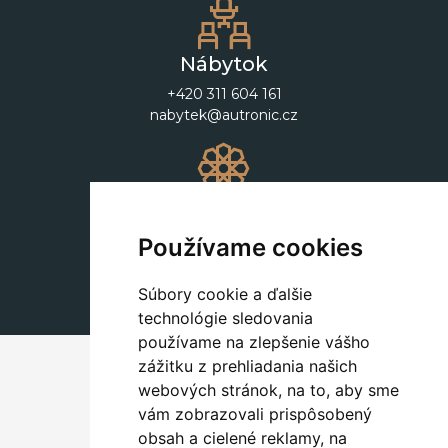
Nábytok
+420 311 604 161
nabytek@autronic.cz
Dekorácie
+420 311 604 182
Používame cookies
dekorace@autronic.cz
Súbory cookie a ďalšie
technológie sledovania
používame na zlepšenie vášho
zážitku z prehliadania našich
webových stránok, na to, aby sme
vám zobrazovali prispôsobený
obsah a cielené reklamy, na