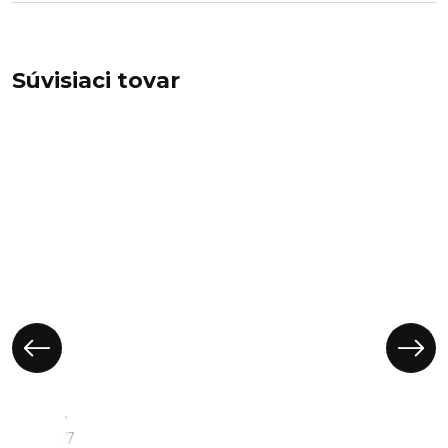
Súvisiaci tovar
Anjel
mini -
polyresin,
FP7027