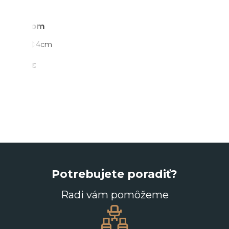
biely,
cena
za
Skladom
balenie
(3 ks)
2
2
4
cm
1,68 €
Potrebujete poradiť?
Radi vám pomôžeme