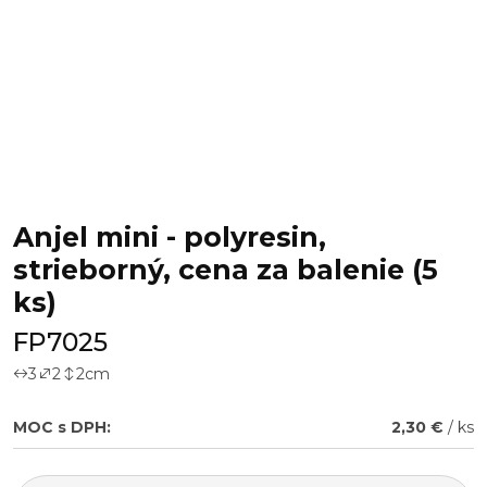
Anjel mini - polyresin,
strieborný, cena za balenie (5
ks)
FP7025
3
2
2
cm
MOC s DPH:
2,30 €
/ ks