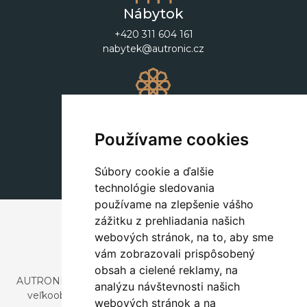
Nábytok
+420 311 604 161
nabytek@autronic.cz
Dekorácie
+420 311 604 182
Používame cookies
dekorace@autronic.cz
Súbory cookie a ďalšie
technológie sledovania
používame na zlepšenie vášho
zážitku z prehliadania našich
webových stránok, na to, aby sme
vám zobrazovali prispôsobený
obsah a cielené reklamy, na
AUTRONIC, s.r.o. je spoločnosť zaoberajúca sa dovozom a
analýzu návštevnosti našich
veľkoobchodným predajom dizajnového aj štýlového
webových stránok a na