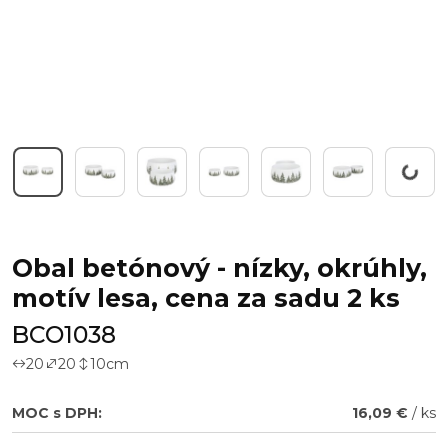
Working...
Obal betónový - nízky, okrúhly,
motív lesa, cena za sadu 2 ks
BCO1038
20
20
10
cm
MOC s DPH:
16,09 €
/ ks