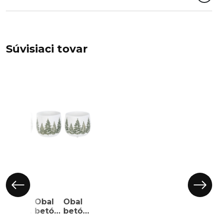
Súvisiaci tovar
Obal
Obal
Obal
betónový
betónový
betónový