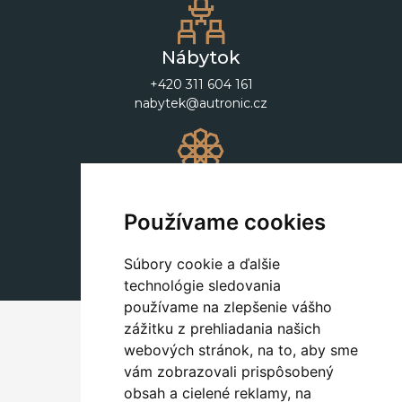
Nábytok
+420 311 604 161
nabytek@autronic.cz
Dekorácie
+420 311 604 182
Používame cookies
dekorace@autronic.cz
Súbory cookie a ďalšie
technológie sledovania
používame na zlepšenie vášho
zážitku z prehliadania našich
webových stránok, na to, aby sme
vám zobrazovali prispôsobený
obsah a cielené reklamy, na