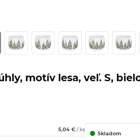
ly, motív lesa, veľ. S, biel
5,04 €
/ ks
Skladom