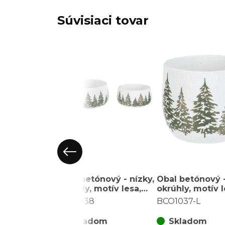
Súvisiaci tovar
Obal betónový - nízky,
Obal betónový 
okrúhly, motív lesa,
okrúhly, motív l
cena za sadu 2 ks
veľ. L, bielo-zel
BCO1038
BCO1037-L
zlatý odlesk
Skladom
Skladom