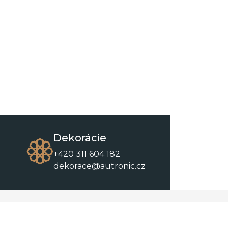
Dekorácie
+420 311 604 182
dekorace@autronic.cz
O spoločnosti
O nákupe