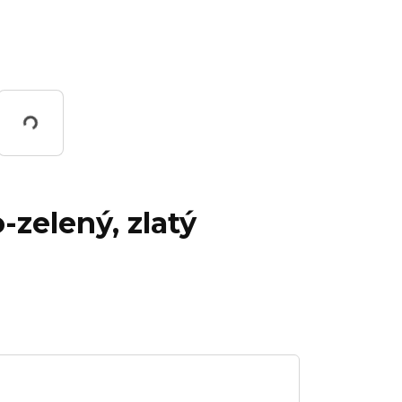
Working...
o-zelený, zlatý