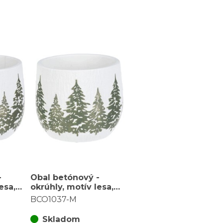
-
Obal betónový -
esa,
okrúhly, motív lesa,
ený,
veľ. M, bielo-zelený,
BCO1037-M
zlatý odlesk
Skladom