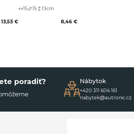
15
15
13
cm
13,53 €
8,46 €
ete poradiť?
Nábytok
+420 311 604 161
pomôžeme
nabytek@autronic.cz