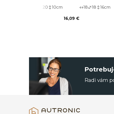
20
20
10
cm
18
18
16
cm
16,09 €
Potrebuj
Radi vám 