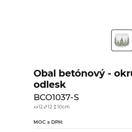
Obal betónový - okrúh
odlesk
BCO1037-S
12
12
10
cm
MOC s DPH: