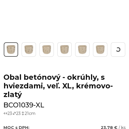
Workin
Obal betónový - okrúhly, s
hviezdami, veľ. XL, krémovo-
zlatý
BCO1039-XL
23
23
21
cm
MOC s DPH:
23,78 €
/ ks