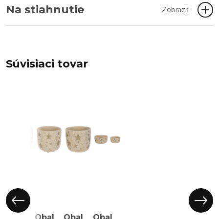
Na stiahnutie
Zobraziť
Súvisiaci tovar
Obal
Obal
Obal
Obal