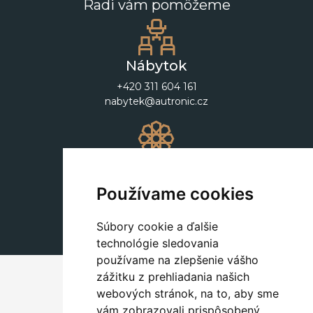
Radi vám pomôžeme
Nábytok
+420 311 604 161
nabytek@autronic.cz
Dekorácie
+420 311 604 182
Používame cookies
dekorace@autronic.cz
Súbory cookie a ďalšie
technológie sledovania
používame na zlepšenie vášho
zážitku z prehliadania našich
webových stránok, na to, aby sme
vám zobrazovali prispôsobený