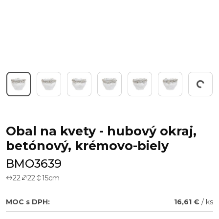
Working...
Obal na kvety - hubový okraj,
betónový, krémovo-biely
BMO3639
22
22
15
cm
MOC s DPH:
16,61 €
/ ks