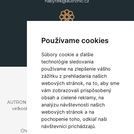
nabytek@autronic.cz
Dekorácie
+420 311 604 182
Používame cookies
dekorace@autronic.cz
Súbory cookie a ďalšie
technológie sledovania
používame na zlepšenie vášho
zážitku z prehliadania našich
webových stránok, na to, aby sme
vám zobrazovali prispôsobený
obsah a cielené reklamy, na
AUTRONIC, s.r.o. je spoločnosť zaoberajúca sa dovozom a
analýzu návštevnosti našich
veľkoobchodným predajom dizajnového aj štýlového
webových stránok a na
nábytku a dekorácií.
pochopenie toho, odkiaľ naši
Česká republika
návštevníci prichádzajú.
Chrustenice 270, 267 12 Loděnice u Berouna