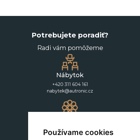
Potrebujete poradiť?
Radi vám pomôžeme
Nábytok
+420 311 604 161
nabytek@autronic.cz
Dekorácie
+420 311 604 182
Používame cookies
dekorace@autronic.cz