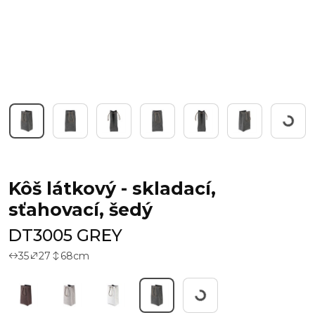
Workin
Kôš látkový - skladací,
sťahovací, šedý
DT3005 GREY
35
27
68
cm
Working...