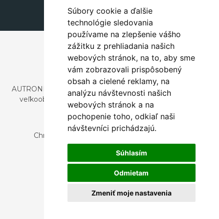
Súbory cookie a ďalšie
technológie sledovania
používame na zlepšenie vášho
zážitku z prehliadania našich
webových stránok, na to, aby sme
vám zobrazovali prispôsobený
obsah a cielené reklamy, na
AUTRONIC, s.r.o. je spoločnosť zaoberajúca sa dovozom a
analýzu návštevnosti našich
veľkoobchodným predajom dizajnového aj štýlového
webových stránok a na
nábytku a dekorácií.
pochopenie toho, odkiaľ naši
Česká republika
návštevníci prichádzajú.
Chrustenice 270, 267 12 Loděnice u Berouna
Slovensko
Súhlasím
Nová 366, 032 02 Závažná Poruba
Odmietam
Zmeniť moje nastavenia