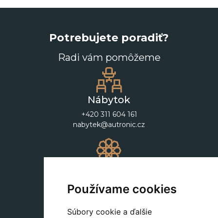
Potrebujete poradiť?
Radi vám pomôžeme
Nábytok
+420 311 604 161
nabytek@autronic.cz
Dekorácie
+420 311 604 182
Používame cookies
dekorace@autronic.cz
Súbory cookie a ďalšie