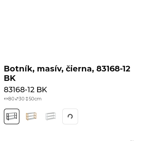
Botník, masív, čierna, 83168-12
BK
83168-12 BK
80
30
50
cm
Working...