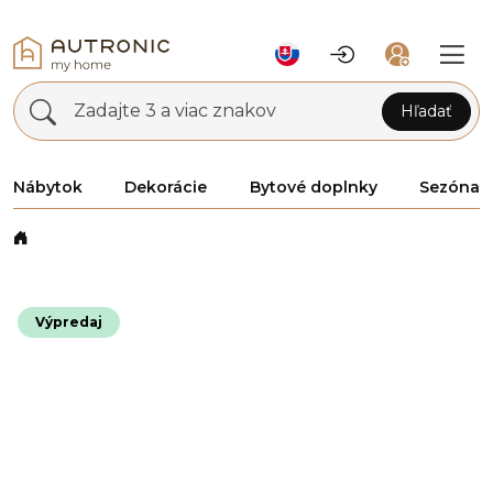
Zadajte 3 a viac znakov
Hľadať
Nábytok
Dekorácie
Bytové doplnky
Sezóna
Výpredaj