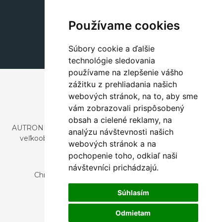
Dekorácie
+420 311 604 182
Používame cookies
dekorace@autronic.cz
Súbory cookie a ďalšie
technológie sledovania
používame na zlepšenie vášho
zážitku z prehliadania našich
webových stránok, na to, aby sme
vám zobrazovali prispôsobený
obsah a cielené reklamy, na
AUTRONIC, s.r.o. je spoločnosť zaoberajúca sa dovozom a
analýzu návštevnosti našich
veľkoobchodným predajom dizajnového aj štýlového
webových stránok a na
nábytku a dekorácií.
pochopenie toho, odkiaľ naši
Česká republika
návštevníci prichádzajú.
Chrustenice 270, 267 12 Loděnice u Berouna
Slovensko
Súhlasím
Nová 366, 032 02 Závažná Poruba
Odmietam