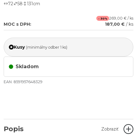
72
58
131
cm
269,00 € / ks
- 30%
MOC s DPH:
187,00 €
/ ks
Kusy
(minimálny odber 1 ks)
Skladom
EAN: 8591957648329
Popis
Zobraziť