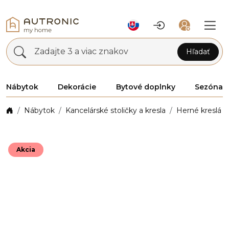
Zadajte 3 a viac znakov
Hľadať
Nábytok
Dekorácie
Bytové doplnky
Sezóna
Nábytok
Kancelárské stoličky a kresla
Herné kreslá
Akcia