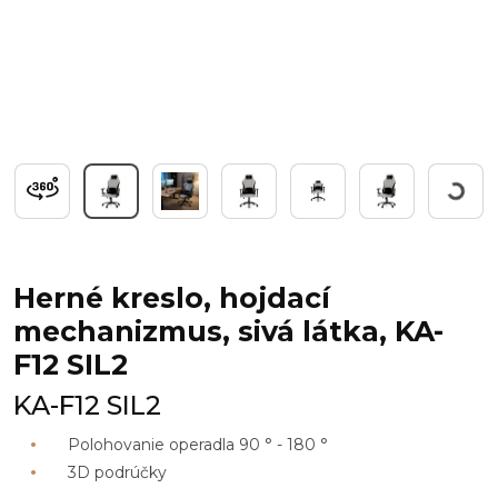
Workin
Herné kreslo, hojdací
mechanizmus, sivá látka, KA-
F12 SIL2
KA-F12 SIL2
Polohovanie operadla 90 ° - 180 °
3D podrúčky