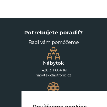
Potrebujete poradiť?
Radi vám pomôžeme
Nábytok
+420 311 604 161
nabytek@autronic.cz
Dekorácie
+420 311 604 182
Používame cookies