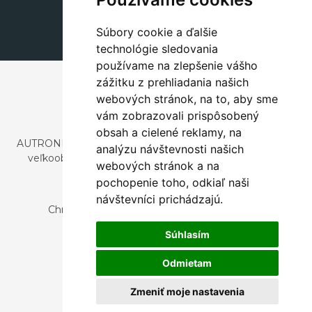
dekorace@autronic.cz
Súbory cookie a ďalšie
technológie sledovania
používame na zlepšenie vášho
zážitku z prehliadania našich
webových stránok, na to, aby sme
vám zobrazovali prispôsobený
obsah a cielené reklamy, na
AUTRONIC, s.r.o. je spoločnosť zaoberajúca sa dovozom a
analýzu návštevnosti našich
veľkoobchodným predajom dizajnového aj štýlového
webových stránok a na
nábytku a dekorácií.
pochopenie toho, odkiaľ naši
Česká republika
návštevníci prichádzajú.
Chrustenice 270, 267 12 Loděnice u Berouna
Slovensko
Súhlasím
Nová 366, 032 02 Závažná Poruba
Odmietam
Zmeniť moje nastavenia