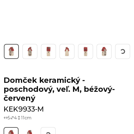
Working...
Domček keramický -
poschodový, veľ. M, béžový-
červený
KEK9933-M
5
4
11
cm
Working...