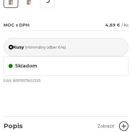
MOC s DPH:
4,69 €
/ ks
Kusy
(minimálny odber 6 ks)
Skladom
EAN: 8591957802325
Popis
Zobraziť