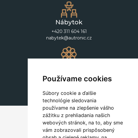
Nábytok
+420 311 604 161
nabytek@autronic.cz
Dekorácie
+420 311 604 182
Používame cookies
dekorace@autronic.cz
Súbory cookie a ďalšie
technológie sledovania
používame na zlepšenie vášho
zážitku z prehliadania našich
webových stránok, na to, aby sme
vám zobrazovali prispôsobený
obsah a cielené reklamy, na