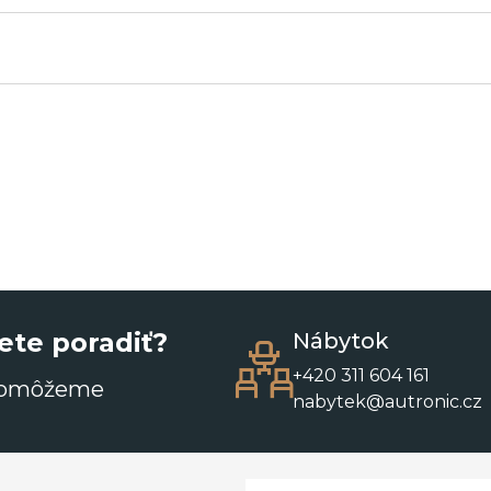
ete poradiť?
Nábytok
+420 311 604 161
pomôžeme
nabytek@autronic.cz