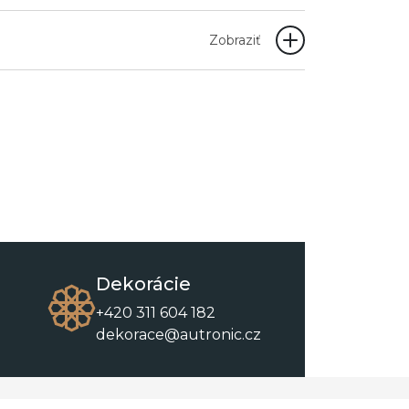
Zobraziť
Dekorácie
+420 311 604 182
dekorace@autronic.cz