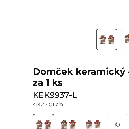
Domček keramický - v
za 1 ks
KEK9937-L
9
7
11
cm
Workin