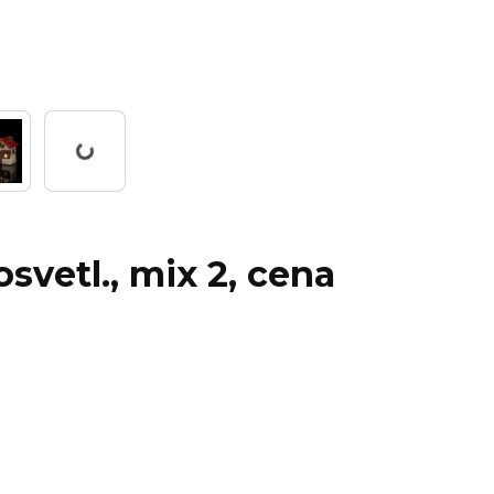
Working...
svetl., mix 2, cena