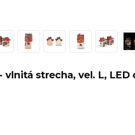
lnitá strecha, vel. L, LED o
g...