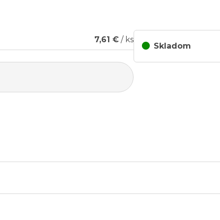
7,61 €
/ ks
Skladom