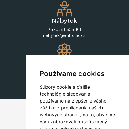
Nábytok
+420 311 604 161
nabytek@autronic.cz
Dekorácie
+420 311 604 182
Používame cookies
dekorace@autronic.cz
Súbory cookie a ďalšie
technológie sledovania
používame na zlepšenie vášho
zážitku z prehliadania našich
webových stránok, na to, aby sme
vám zobrazovali prispôsobený
obsah a cielené reklamy, na