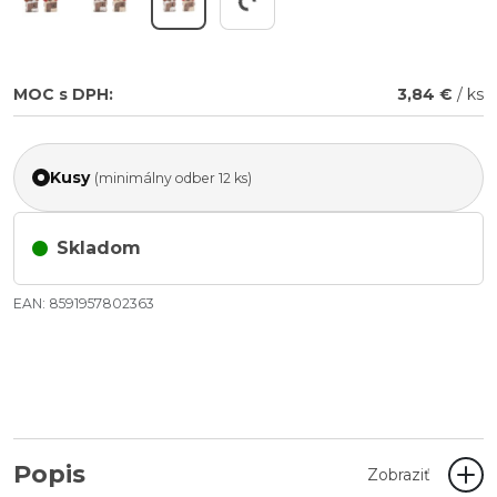
Working...
MOC s DPH:
3,84 €
/ ks
Kusy
(minimálny odber 12 ks)
Skladom
EAN: 8591957802363
Popis
Zobraziť