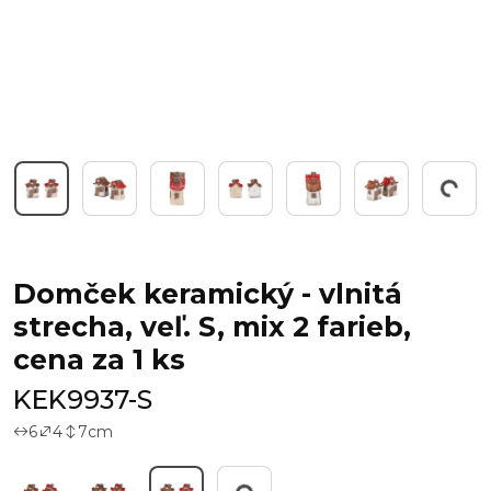
Working...
Domček keramický - vlnitá
strecha, veľ. S, mix 2 farieb,
cena za 1 ks
KEK9937-S
6
4
7
cm