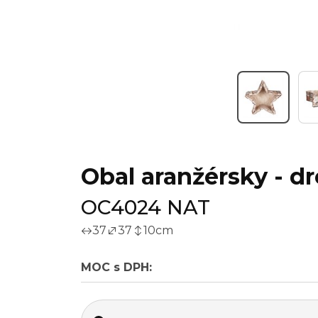
Obal aranžérsky - dr
OC4024 NAT
37
37
10
cm
MOC s DPH: