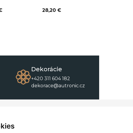
€
28,20 €
20,20 €
Dekorácie
+420 311 604 182
dekorace@autronic.cz
O spoločnosti
O nákupe
Kontakty
Obchodné podmienky
kies
O nás
Na stiahnutie