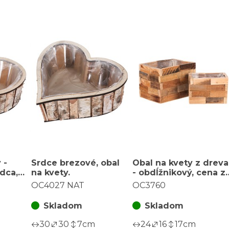
 -
Srdce brezové, obal
Obal na kvety z dreva
rdca,
na kvety.
- obdĺžnikový, cena z
sadu 2 ks
OC4027 NAT
OC3760
Skladom
Skladom
30
30
7
cm
24
16
17
cm