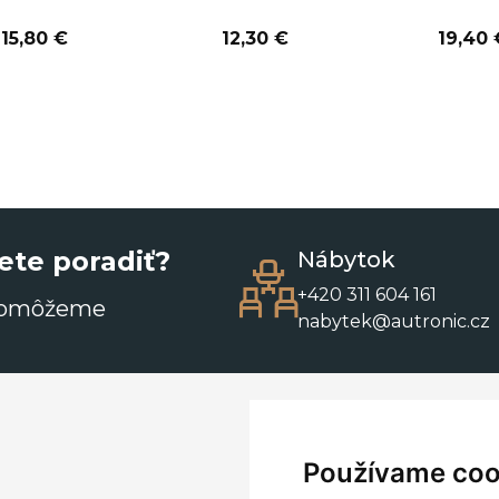
15,80 €
12,30 €
19,40 
ete poradiť?
Nábytok
+420 311 604 161
pomôžeme
nabytek@autronic.cz
Používame coo