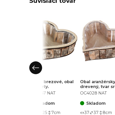
Súvisiaci tovar
Srdce brezové, obal
Obal aranžérsky
na kvety.
drevený, tvar s
farba prírodná
OC4047 NAT
OC4028 NAT
Skladom
Skladom
25
25
7
cm
37
37
8
cm