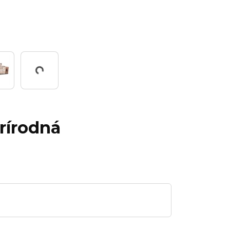
Working...
prírodná