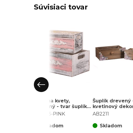
Súvisiaci tovar
Obal na kvety,
Šuplík drevený -
drevený - tvar šuplíka,
kvetinový deko
ružový, cena za sadu 2
za sadu 2 ks
AB2163-PINK
AB2211
ks
Skladom
Skladom