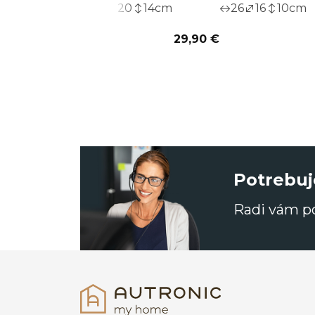
30
20
14
cm
26
16
10
cm
29,90 €
Potrebuj
Radi vám 