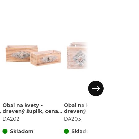
Obal na kvety -
Obal na kvety -
drevený šuplík, cena
drevený šuplík, cena
za sadu 2 ks
za sadu 2 ks
DA202
DA203
Skladom
Skladom