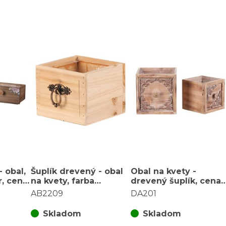
 obal,
Šuplík drevený - obal
Obal na kvety -
r, cena
na kvety, farba
drevený šuplík, cena
prírodná
za sadu 2 ks
AB2209
DA201
Skladom
Skladom