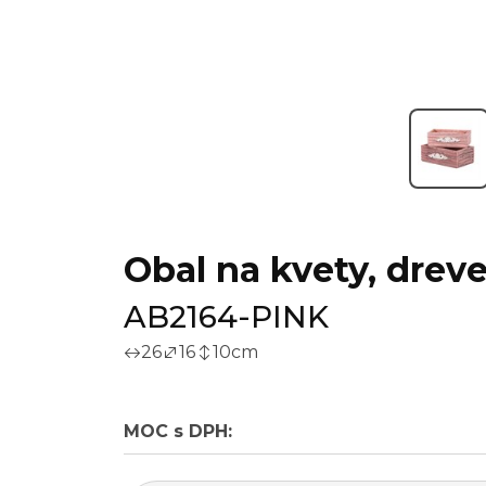
Obal na kvety, dreve
AB2164-PINK
26
16
10
cm
MOC s DPH: