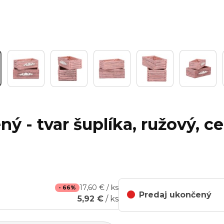
ný - tvar šuplíka, ružový, c
17,60 € / ks
- 66%
Predaj ukončený
5,92 €
/ ks