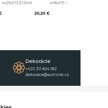
29
13
13
cm
16
15
15
cm
€
20,20 €
16,70 €
Dekorácie
+420 311 604 182
dekorace@autronic.cz
O spoločnosti
O nákupe
Kontakty
Obchodné podmienky
kies