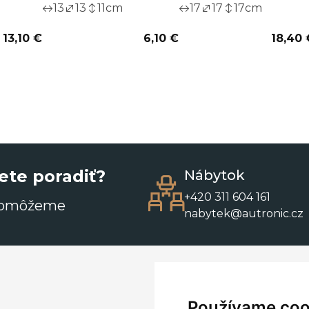
13
13
11
cm
17
17
17
cm
13,10 €
6,10 €
18,40 
ete poradiť?
Nábytok
+420 311 604 161
pomôžeme
nabytek@autronic.cz
Používame coo