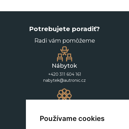
Potrebujete poradiť?
Radi vám pomôžeme
Nábytok
+420 311 604 161
nabytek@autronic.cz
Dekorácie
+420 311 604 182
Používame cookies
dekorace@autronic.cz