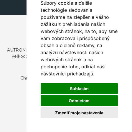
Súbory cookie a ďalšie
technológie sledovania
používame na zlepšenie vášho
zážitku z prehliadania našich
webových stránok, na to, aby sme
vám zobrazovali prispôsobený
obsah a cielené reklamy, na
AUTRONIC, s.r.o. je spoločnosť zaoberajúca sa dovozom a
analýzu návštevnosti našich
veľkoobchodným predajom dizajnového aj štýlového
webových stránok a na
nábytku a dekorácií.
pochopenie toho, odkiaľ naši
Česká republika
návštevníci prichádzajú.
Chrustenice 270, 267 12 Loděnice u Berouna
Slovensko
Súhlasím
Nová 366, 032 02 Závažná Poruba
Odmietam
Zmeniť moje nastavenia