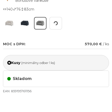
Bonusové vankúše
140
76
83
cm
Working...
MOC s DPH:
570,00 €
/ ks
Kusy
(minimálny odber 1 ks)
Skladom
EAN: 8591957611156