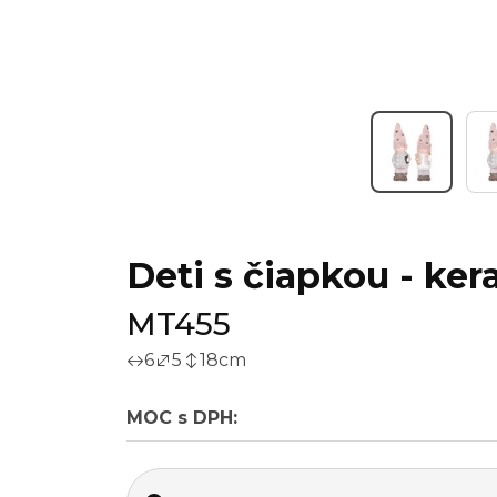
Deti s čiapkou - ker
MT455
6
5
18
cm
MOC s DPH: