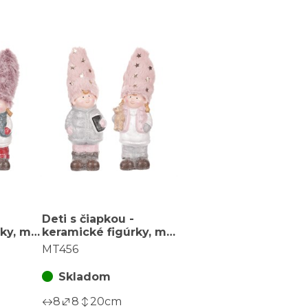
Deti s čiapkou -
ky, mix
keramické figúrky, mix
2, cena za 1 ks
MT456
Skladom
8
8
20
cm