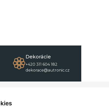
Dekorácie
+420 311 604 182
dekorace@autronic.cz
O spoločnosti
O nákupe
Kontakty
Obchodné podmienky
kies
O nás
Na stiahnutie