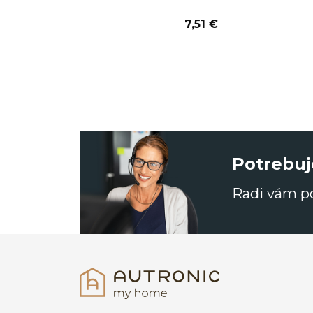
7,51 €
Potrebuj
Radi vám 