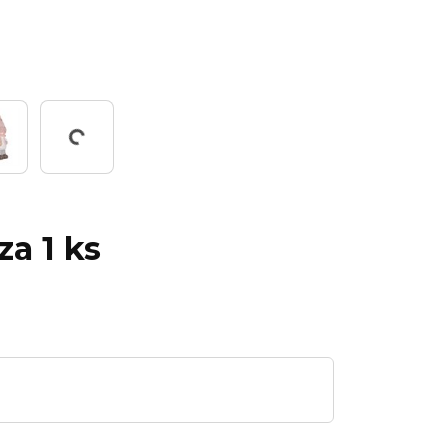
Working...
za 1 ks