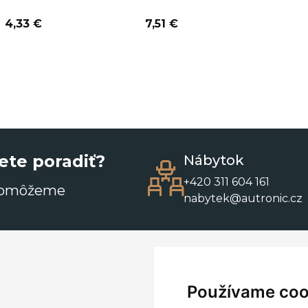
4,33 €
7,51 €
ete poradiť?
Nábytok
+420 311 604 161
pomôžeme
nabytek@autronic.cz
Používame coo