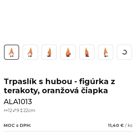
Working...
Trpaslík s hubou - figúrka z
terakoty, oranžová čiapka
ALA1013
12
9
22
cm
MOC s DPH:
11,40 €
/ ks