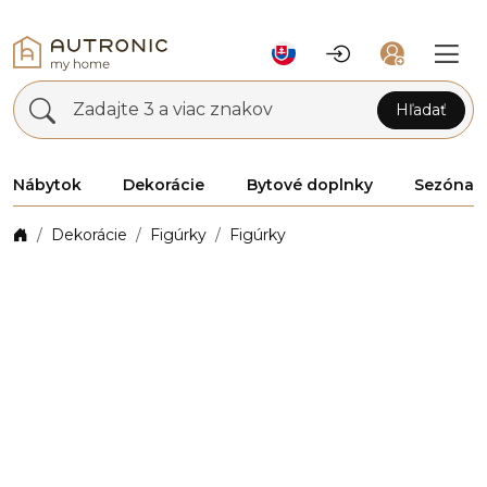
Zadajte 3 a viac znakov
Hľadať
Nábytok
Dekorácie
Bytové doplnky
Sezóna
Dekorácie
Figúrky
Figúrky