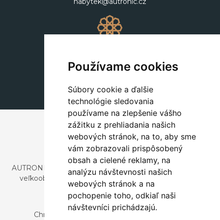
nabytek@autronic.cz
Dekorácie
+420 311 604 182
Používame cookies
dekorace@autronic.cz
Súbory cookie a ďalšie
technológie sledovania
používame na zlepšenie vášho
zážitku z prehliadania našich
webových stránok, na to, aby sme
vám zobrazovali prispôsobený
obsah a cielené reklamy, na
AUTRONIC, s.r.o. je spoločnosť zaoberajúca sa dovozom a
analýzu návštevnosti našich
veľkoobchodným predajom dizajnového aj štýlového
webových stránok a na
nábytku a dekorácií.
pochopenie toho, odkiaľ naši
Česká republika
návštevníci prichádzajú.
Chrustenice 270, 267 12 Loděnice u Berouna