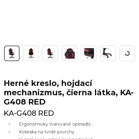
Workin
Herné kreslo, hojdací
mechanizmus, čierna látka, KA-
G408 RED
KA-G408 RED
Ergonomicky tvarované operadlo
Kolieska na tvrdé povrchy