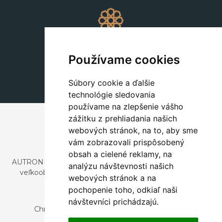
Dekorácie
+420 311 604 182
Používame cookies
dekorace@autronic.cz
Súbory cookie a ďalšie
technológie sledovania
používame na zlepšenie vášho
zážitku z prehliadania našich
webových stránok, na to, aby sme
vám zobrazovali prispôsobený
obsah a cielené reklamy, na
AUTRONIC, s.r.o. je spoločnosť zaoberajúca sa dovozom a
analýzu návštevnosti našich
veľkoobchodným predajom dizajnového aj štýlového
webových stránok a na
nábytku a dekorácií.
pochopenie toho, odkiaľ naši
Česká republika
návštevníci prichádzajú.
Chrustenice 270, 267 12 Loděnice u Berouna