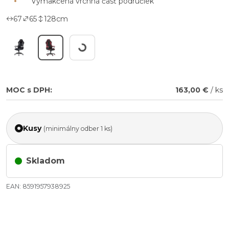
Vymäkčená vrchná časť podrúčiek
67
65
128
cm
Working...
MOC s DPH:
163,00 €
/ ks
Kusy
(minimálny odber 1 ks)
Skladom
EAN: 8591957938925