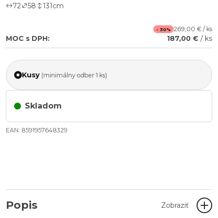
72
58
131
cm
269,00 € / ks
- 30%
MOC s DPH:
187,00 €
/ ks
Kusy
(minimálny odber 1 ks)
Skladom
EAN: 8591957648329
Popis
Zobraziť