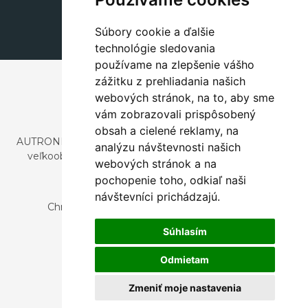
dekorace@autronic.cz
Súbory cookie a ďalšie
technológie sledovania
používame na zlepšenie vášho
zážitku z prehliadania našich
webových stránok, na to, aby sme
vám zobrazovali prispôsobený
obsah a cielené reklamy, na
AUTRONIC, s.r.o. je spoločnosť zaoberajúca sa dovozom a
analýzu návštevnosti našich
veľkoobchodným predajom dizajnového aj štýlového
webových stránok a na
nábytku a dekorácií.
pochopenie toho, odkiaľ naši
Česká republika
návštevníci prichádzajú.
Chrustenice 270, 267 12 Loděnice u Berouna
Slovensko
Súhlasím
Nová 366, 032 02 Závažná Poruba
Odmietam
Zmeniť moje nastavenia