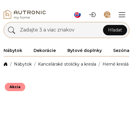
Zadajte 3 a viac znakov
Hľadať
Nábytok
Dekorácie
Bytové doplnky
Sezóna
Nábytok
Kancelárské stoličky a kresla
Herné kreslá
Akcia