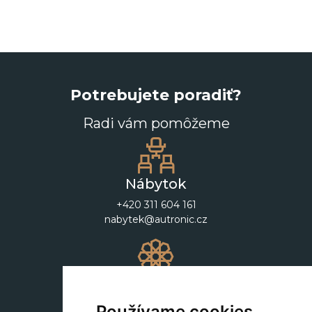
Potrebujete poradiť?
Radi vám pomôžeme
Nábytok
+420 311 604 161
nabytek@autronic.cz
Dekorácie
+420 311 604 182
Používame cookies